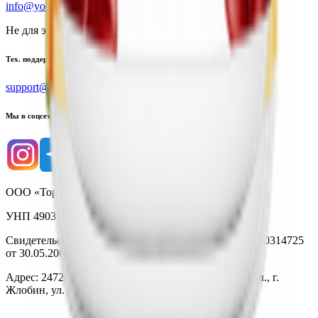
info@yoda.by
Не для электронных обращений
Тех. поддержка
support@yoda.by
Мы в соцсетях
ООО «Торговая сеть «Продмир»
УНП 490314725
Свидетельство о государственной регистрации № 490314725
от 30.05.2003г выдано Гомельским облисполкомом
Адрес: 247210, Республика Беларусь, Гомельская обл., г.
Жлобин, ул. Козлова 2-А