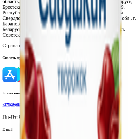
область, г. Пинск, ул. Шило, 2; 225510, Республика Беларусь,
Брестская область, г. Столин, ул. Терешковой, 42; 225209,
Республика Беларусь, Брестская обл., г. Береза, ул. Якова
Свердлова, 28; 225406, Республика Беларусь, Брестская обл., г.
Барановичи, ул. 50 лет БССР, 51; 225793, Республика
Беларусь, Брестская обл., Ивановский р-н, г. Иваново, ул.
Советская, д. 102
Страна производства:
Республика Беларусь
Скачать приложение
Контактный телефон
+375(29)6875999
Пн-Пт: 8:00 - 17:00
E-mail