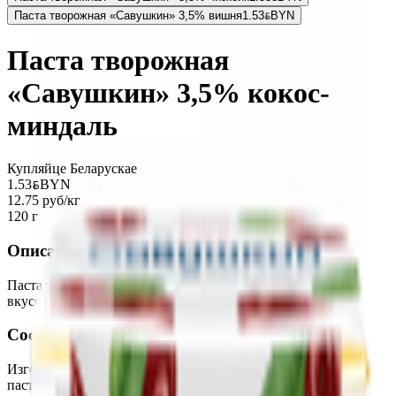
Паста творожная «Савушкин» 3,5% вишня
1.53
BYN
BYN
Паста творожная
«Савушкин» 3,5% кокос-
миндаль
Купляйце Беларускае
1.53
BYN
BYN
12.75 руб/кг
120 г
Описание
Паста творожная десертная массовой долей жира 3,5% с
вкусовым наполнителем «Кокос-миндаль».
Состав
Изготовлен из творога (молоко обезжиренное
пастеризованное с использованием закваски; сливок