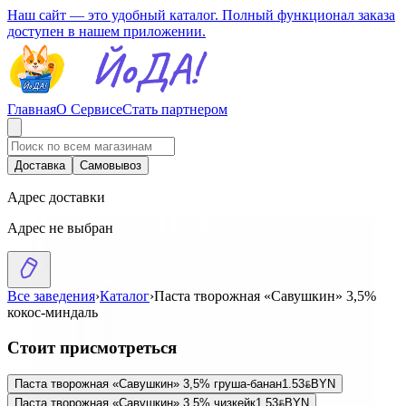
Наш сайт — это удобный каталог. Полный функционал заказа
доступен в нашем приложении.
Главная
О Сервисе
Стать партнером
Доставка
Самовывоз
Адрес доставки
Адрес не выбран
Все заведения
›
Каталог
›
Паста творожная «Савушкин» 3,5%
кокос-миндаль
Стоит присмотреться
Паста творожная «Савушкин» 3,5% груша-банан
1.53
BYN
BYN
Паста творожная «Савушкин» 3,5% чизкейк
1.53
BYN
BYN