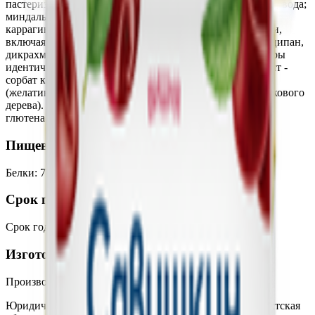
пастеризованных; наполнителя «Кокос-миндаль» (сахар, вода;
миндаль, кокос; пищевые добавки: стабилизаторы -
каррагинан и его калиевая, натриевая, аммонийная соли,
включая фурцеллеран, натуральный ароматизатор Марципан,
дикрахмалфосфат оксипропилированный; ароматизаторы
идентичные натуральным - «Кокос», «Орех», консервант -
сорбат калия), сахар, комплексной пищевой добавки
(желатин, стабилизаторы - гуаровая камедь,камедь рожкового
дерева). Содержит орех. Может содержать следы яйца,
глютена.
Пищевая ценность на 100г
Белки
:
7
Жиры
:
3.5
Углеводы
:
13
Калории
:
111.5
Срок годности
Срок годности
:
40 суток
Изготовитель
Производитель:
ОАО «Савушкин Продукт»
Юридический адрес:
225710, Республика Беларусь, Брестская