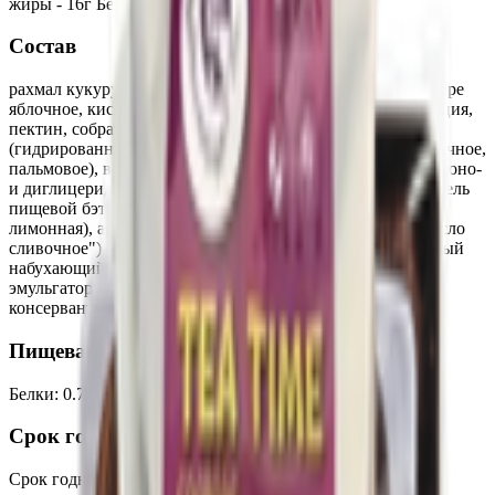
жиры - 16г Беларусь
Состав
рахмал кукурузный, джем (сахар, патока карамельная, пюре
яблочное, кислота лимонная, цитрат натрия, цитрат кальция,
пектин, собрат калия, ароматизатор), сахар, маргарин
(гидрированные и жидкие растительные масла (подсолнечное,
пальмовое), вода, соль пищевая поваренная, эмульгатор моно-
и диглицериды жирных кислот), лецитин соевый, краситель
пищевой бэта-каротин, регулятор кислотности (кислота
лимонная), ароматизатор идентичный натуральному "масло
сливочное"), вода, мука кукурузная, крахмал картофельный
набухающий, разрыхлитель - натрий двууглекислый,
эмульгаторы - ксантановая камедь, гуаровая камедь,
консервант - сорбат калия, эмульгатор - лецитин, соль.
Пищевая ценность на 100г
Белки
:
0.7
Жиры
:
16
Углеводы
:
61.6
Калории
:
394
Срок годности
Срок годности
:
120 суток