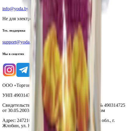
info@yoda.by
Не для электронных обращений
Тех. поддержка
support@yoda.by
Мы в соцсетях
ООО «Торговая сеть «Продмир»
УНП 490314725
Свидетельство о государственной регистрации № 490314725
от 30.05.2003г выдано Гомельским облисполкомом
Адрес: 247210, Республика Беларусь, Гомельская обл., г.
Жлобин, ул. Козлова 2-А