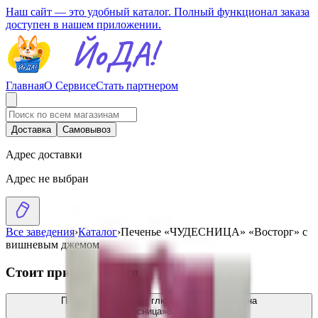
Наш сайт — это удобный каталог. Полный функционал заказа
доступен в нашем приложении.
Главная
О Сервисе
Стать партнером
Доставка
Самовывоз
Адрес доставки
Адрес не выбран
Все заведения
›
Каталог
›
Печенье «ЧУДЕСНИЦА» «Восторг» с
вишневым джемом
Стоит присмотреться
Печенье Энигма без глютена вкус апельсина
«Чудесница»
8.87
BYN
BYN