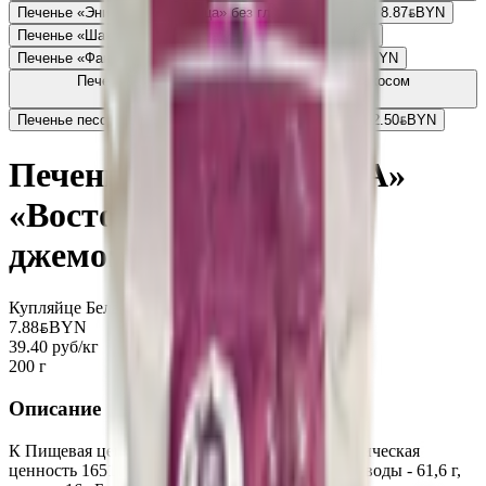
Печенье «Энигма»«Чудесница» без глютена с вишней
8.87
BYN
BYN
Печенье «Шакер» без глютена «Чудесница»
5.31
BYN
BYN
Печенье «Фантазия » без глютена «Чудесница»
6.57
BYN
BYN
Печенье «Дольче Пеккато» без глютена с кокосом
«Чудесница»
2.84
BYN
BYN
Печенье песочное «К чаю» без глютена «Чудесница»
2.50
BYN
BYN
Печенье «ЧУДЕСНИЦА»
«Восторг» с вишневым
джемом
Купляйце Беларускае
7.88
BYN
BYN
39.40 руб/кг
200 г
Описание
К Пищевая ценность на 100г продукта: энергетическая
ценность 1651 кдж / 394 ккал. белки - 0,7 г, углеводы - 61,6 г,