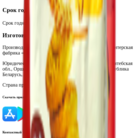
Срок годности
Срок годности
:
При t от +10℃ до +25℃-1 год
Изготовитель
Производитель:
Государственное предприятие «Кондитерская
фабрика «Витьба»
Юридический адрес:
211004, Республика Беларусь, Витебская
обл., Оршанский район, Р-76, 18 км.. 1; 210038, Республика
Беларусь, г. Витебск, ул. Короткевича, 3
Страна производства:
Республика Беларусь
Скачать приложение
Контактный телефон