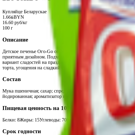
Купляйце Беларускае
1.66
BYN
BYN
16.60 руб/кг
100 г
Описание
Детское печенье Ого-Go от белорусской государственной фабр
приятным дизайном. Подходят для быстрого перекуса или как 
вариант сладостей на праздник и вкусного сладкого подарка д
торта, угощения на сладкий стол, детские сладости к чаю.
Состав
Мука пшеничная; сахар; спред растительно-сливочный; красите
йодированная; ароматизатор ванилин.
Пищевая ценность на 100г
Белки
:
8
Жиры
:
15
Углеводы
:
70
Калории
:
450
Срок годности