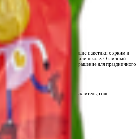
ного возраста и школьников. Небольшие пакетики с ярким и
ым перекусом ребенка в детском саду или школе. Отличный
м. Можно использовать как декор и украшение для праздничного
 кукурузный; сироп инвертный; разрыхлитель; соль