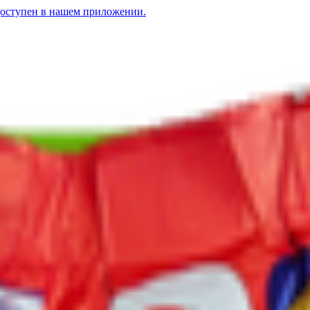
доступен в нашем приложении.
o» детское
1.15
BYN
BYN
 детское