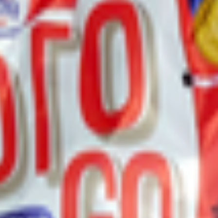
ики "Витьба" - смайлики для детского питания малышей дошколь
сладость после основной еды. Такое печенье может быть отличн
етям в садик или в школу. Вкусняшки подойдут детям и взрослы
ль; ароматизатор натуральный; регулятор кислотности; крахмал