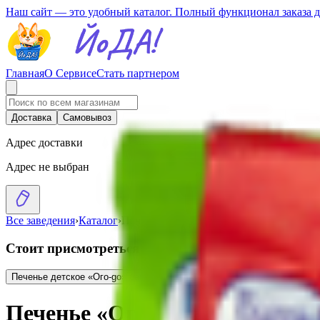
Наш сайт — это удобный каталог. Полный функционал заказа 
Главная
О Сервисе
Стать партнером
Доставка
Самовывоз
Адрес доставки
Адрес не выбран
Все заведения
›
Каталог
›
Печенье «Ого-го» шоколадное детское
Стоит присмотреться
Печенье детское «Ого-go» банан
0.92
BYN
BYN
Печенье сахарное «ОгоG
Печенье «Ого-го» шоколадное