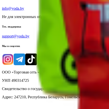
info@yoda.by
Не для электронных обращений
Тех. поддержка
support@yoda.by
Мы в соцсетях
ООО «Торговая сеть «Продмир»
УНП 490314725
Свидетельство о государственной регистрации № 490314725 о
Адрес: 247210, Республика Беларусь, Гомельская обл., г. Жлобин