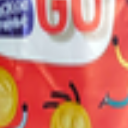
абрика «Витьба»
., Оршанский район, Р-76, 18 км.. 1; 210038, Республика Беларус