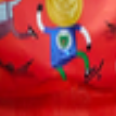
т 30.05.2003г выдано Гомельским облисполкомом
, ул. Козлова 2-А