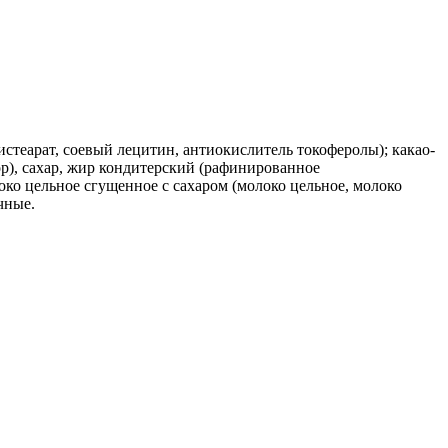
истеарат, соевый лецитин, антиокислитель токоферолы); какао-
), сахар, жир кондитерский (рафинированное
око цельное сгущенное с сахаром (молоко цельное, молоко
чные.