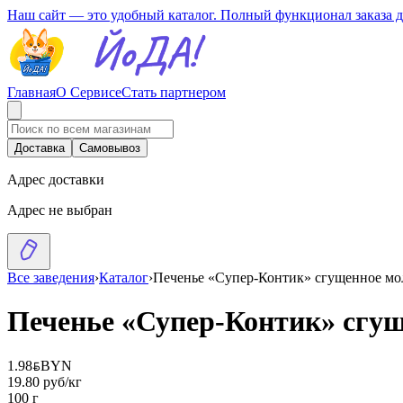
Наш сайт — это удобный каталог. Полный функционал заказа 
Главная
О Сервисе
Стать партнером
Доставка
Самовывоз
Адрес доставки
Адрес не выбран
Все заведения
›
Каталог
›
Печенье «Супер-Контик» сгущенное мо
Печенье «Супер-Контик» сгу
1.98
BYN
BYN
19.80 руб/кг
100 г