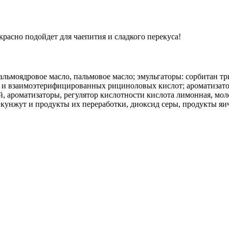
асно подойдет для чаепития и сладкого перекуса!
альмоядровое масло, пальмовое масло; эмульгаторы: сорбитан тр
 и взаимоэтерифицированных рициноловых кислот; ароматизатор
, ароматизаторы, регулятор кислотности кислота лимонная, мол
, кунжут и продукты их переработки, диоксид серы, продукты яи