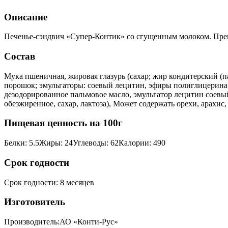
Описание
Печенье-сэндвич «Супер-Контик» со сгущенным молоком. Прекр
Состав
Мука пшеничная, жировая глазурь (сахар; жир кондитерский (п
порошок; эмульгаторы: соевый лецитин, эфиры полиглицерина
дезодорированное пальмовое масло, эмульгатор лецитин соевый
обезжиренное, сахар, лактоза), Может содержать орехи, арахис
Пищевая ценность на 100г
Белки
:
5.5
Жиры
:
24
Углеводы
:
62
Калории
:
490
Срок годности
Срок годности
:
8 месяцев
Изготовитель
Производитель:
АО «Конти-Рус»