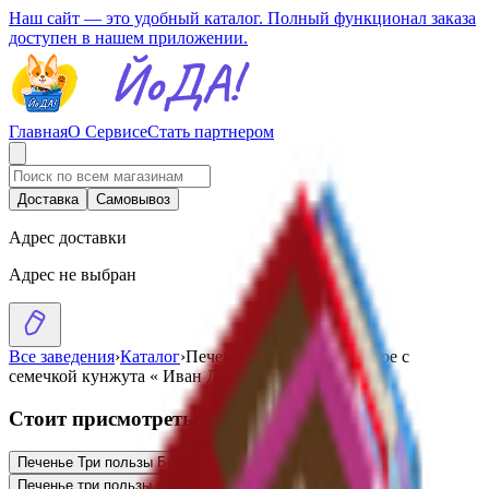
Наш сайт — это удобный каталог. Полный функционал заказа
доступен в нашем приложении.
Главная
О Сервисе
Стать партнером
Доставка
Самовывоз
Адрес доставки
Адрес не выбран
Все заведения
›
Каталог
›
Печенье Три пользы ржаное с
семечкой кунжута « Иван Да»
Стоит присмотреться
Печенье Три пользы Бородинское «Иван Да»
5.00
BYN
BYN
Печенье три пользы гречневое «Иван Да»
4.25
BYN
BYN