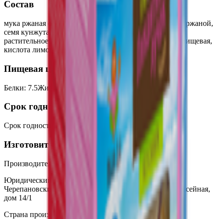
Состав
мука ржаная обойная, мука пшеничная 1 сорта, солод ржаной,
семя кунжута, масло растительное кукурузное, масло
растительное подсолнечника, соль поваренная, сода пищевая,
кислота лимонная.
Пищевая ценность на 100г
Белки
:
7.5
Жиры
:
14.6
Углеводы
:
37.6
Калории
:
316
Срок годности
Срок годности
:
120 суток
Изготовитель
Производитель:
ООО ТД "ИВАН ДА"
Юридический адрес:
633531, Новосибирская область,
Черепановский район, поселок Бочкарево, улица Шоссейная,
дом 14/1
Страна производства:
Россия