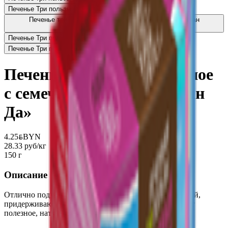
Печенье Три пользы с семечкой льна
3.87
BYN
BYN
Печенье три пользы конопляное с белым льном «Иван
Да»
6.50
BYN
BYN
Печенье Три пользы с перчиком «Иван Да»
4.25
BYN
BYN
Печенье Три пользы с лучком
4.25
BYN
BYN
Печенье Три пользы ржаное
с семечкой кунжута « Иван
Да»
4.25
BYN
BYN
28.33 руб/кг
150 г
Описание
Отлично подходит для веганов и вегетарианцев. людей,
придерживающихся диеты без сахара. всех, кто любит
полезное, натуральное и вкусное!