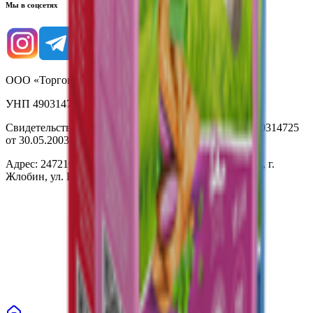
Мы в соцсетях
ООО «Торговая сеть «Продмир»
УНП 490314725
Свидетельство о государственной регистрации № 490314725
от 30.05.2003г выдано Гомельским облисполкомом
Адрес: 247210, Республика Беларусь, Гомельская обл., г.
Жлобин, ул. Козлова 2-А