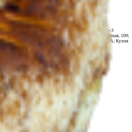
очный кондитерский цех «Мир продуктов №4» 247210,
. Жлобин, ул. Шоссейная, 109; Кондитерский цех ТРЦ «3
лика Беларусь, Гомельская обл., г. Жлобин, ул. Шоссейная, 109;
ка Беларусь, Гомельская обл., г. Жлобин, мкр.18, д. 6А; Кухня