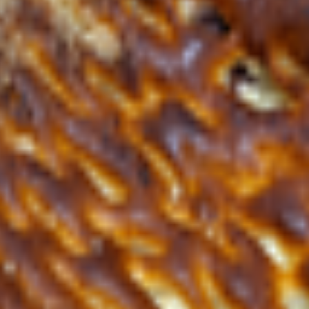
а питьевая, сахар-песок, меланж яичный, маргарин с массовой д
пекарный, ванилин.