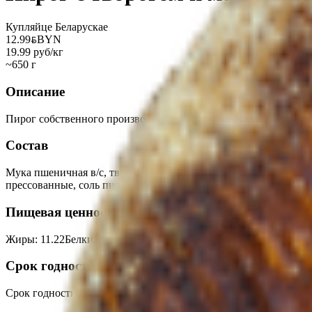
Купляйце Беларускае
12.99
BYN
BYN
19.99 руб/кг
~650 г
Описание
Пирог собственного производства с творогом и маком.
Состав
Мука пшеничная в/с, творог, маковая начинка «Стандарт», вод
прессованные, соль пищевая йодированная, улучшитель хлебо
Пищевая ценность на 100г
Жиры
:
11.22
Белки
:
8.03
Калории
:
318.89
Углеводы
:
56.86
Срок годности
Срок годности
:
48 часов