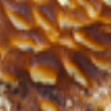
 Республика Беларусь, г. Жлобин, ул. Шоссейная, 109; Доготов
катов ТРЦ «3 Желания» Республика Беларусь, Гомельская обл., г
обин, ул. Шоссейная, 109; Кухня кафе-бистро «3 минуты», Респуб
обл., г. Жлобин, ул. Шоссейная, 109; Кухня «Кафе ХЗ», Республи
г. Жлобин, ул. Шоссейная, 109А