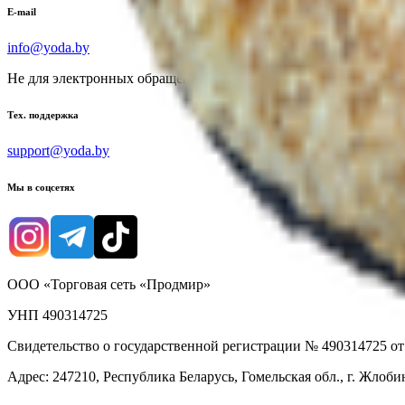
E-mail
info@yoda.by
Не для электронных обращений
Тех. поддержка
support@yoda.by
Мы в соцсетях
ООО «Торговая сеть «Продмир»
УНП 490314725
Свидетельство о государственной регистрации № 490314725 о
Адрес: 247210, Республика Беларусь, Гомельская обл., г. Жлобин