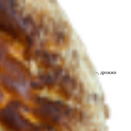
олей жира 82%, полуфабрикат для крема «Ла-Ола», дрожжи