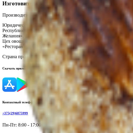
Изготовитель
Производитель:
ООО «Торговая сеть «Продмир»
Юридический адрес:
Кондитерский цех «Три желания», 247210,
Республика Беларусь, ул. К.Маркса, 2г; Цех мясных полуфабри
Желания», 247210, Республика Беларусь. Гомельская обл., г. Жл
Цех овощных полуфабрикатов, Республика Беларусь, Гомельская 
«Ресторан R&B Crash», Республика Беларусь, Гомельская обл., 
Страна производства:
Республика Беларусь
Скачать приложение
Контактный телефон
+375(29)6875999
Пн-Пт: 8:00 - 17:00