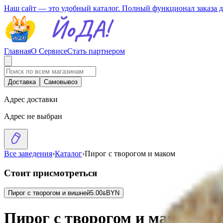
Наш сайт — это удобный каталог. Полный функционал заказа 
Главная
О Сервисе
Стать партнером
Доставка
Самовывоз
Адрес доставки
Адрес не выбран
Все заведения
›
Каталог
›
Пирог с творогом и маком
Стоит присмотреться
Пирог с творогом и вишней
5.00
BYN
BYN
Пирог с творогом и маком