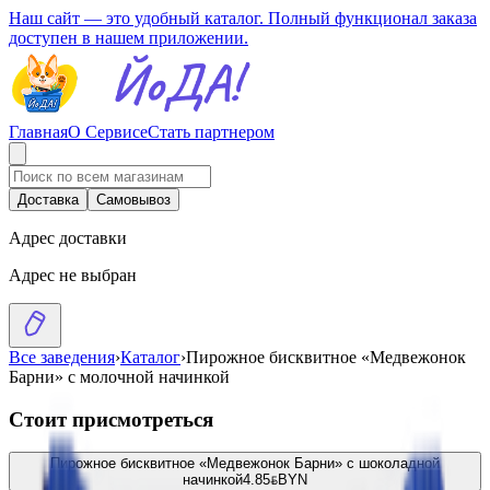
Наш сайт — это удобный каталог. Полный функционал заказа
доступен в нашем приложении.
Главная
О Сервисе
Стать партнером
Доставка
Самовывоз
Адрес доставки
Адрес не выбран
Все заведения
›
Каталог
›
Пирожное бисквитное «Медвежонок
Барни» с молочной начинкой
Стоит присмотреться
Пирожное бисквитное «Медвежонок Барни» с шоколадной
начинкой
4.85
BYN
BYN