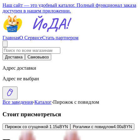
Наш сайт — это удобный каталог. Полный функционал заказа
доступен в нашем приложении.
Главная
О Сервисе
Стать партнером
Доставка
Самовывоз
Адрес доставки
Адрес не выбран
Все заведения
›
Каталог
›
Пирожок с повидлом
Стоит присмотреться
Пирожок со сгущенкой
1.15
BYN
BYN
Рогалики с повидлом
4.00
BYN
BYN