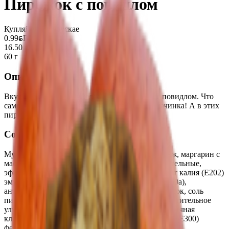
Пирожок с повидлом
Купляйце Беларускае
0.99
BYN
BYN
16.50 руб/кг
60 г
Описание
Вкусные, аппетитные и румяные пирожки с повидлом. Что
самое вкусной в этих пирожках? Конечно, начинка! А в этих
пирожках ее всегда много!
Состав
Мука пшеничная в/с, подварка яблочная, меланж, маргарин с
массовой долей жира 82% (жиры и масла растительные,
эфиры полиглицерина (Е475), консервант сорбит калия (Е202)
эмульгатор (Е471), краситель бета-каротин (Е 160а),
антиокислитель (Е300), ароматизатор), сахар-песок, соль
пищевая йодированная дрожжи сухие, масло растительное
улучшитель хлебопекарный «Мажимикс» (пшеничная
клейковина эмульгатор (Е472e), антиокислитель (Е300)
ферменты).