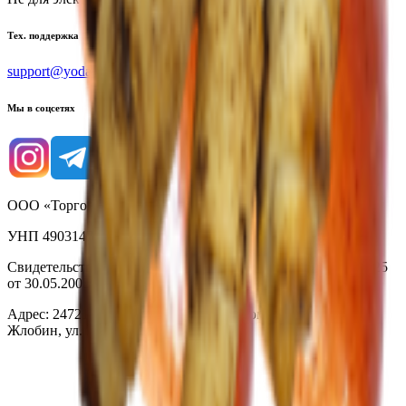
Тех. поддержка
support@yoda.by
Мы в соцсетях
ООО «Торговая сеть «Продмир»
УНП 490314725
Свидетельство о государственной регистрации № 490314725
от 30.05.2003г выдано Гомельским облисполкомом
Адрес: 247210, Республика Беларусь, Гомельская обл., г.
Жлобин, ул. Козлова 2-А