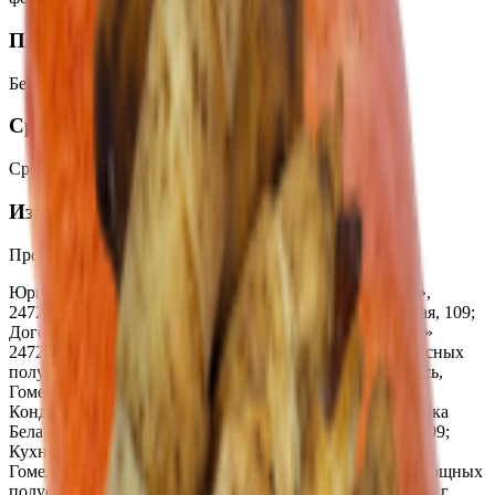
Пищевая ценность на 100г
Белки
:
6.9
Жиры
:
5.8
Углеводы
:
64.7
Калории
:
337.5
Срок годности
Срок годности
:
16 часов, упакованные - 36 часов
Изготовитель
Производитель:
ООО «Торговая сеть «Продмир»
Юридический адрес:
Кондитерский цех «Три желания»,
247210, Республика Беларусь, г. Жлобин, ул. Шоссейная, 109;
Доготовочный кондитерский цех «Мир продуктов №4»
247210, Республика Беларусь, ул. К.Маркса, 2г; Цех мясных
полуфабрикатов ТРЦ «3 Желания» Республика Беларусь,
Гомельская обл., г. Жлобин, ул. Шоссейная, 109;
Кондитерский цех ТРЦ «3 Желания», 247210, Республика
Беларусь. Гомельская обл., г. Жлобин, ул. Шоссейная, 109;
Кухня кафе-бистро «3 минуты», Республика Беларусь,
Гомельская обл., г. Жлобин, ул. Шоссейная, 109; Цех овощных
полуфабрикатов, Республика Беларусь, Гомельская обл., г.