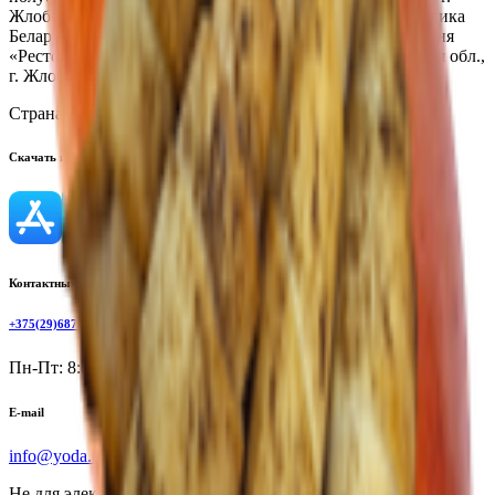
Жлобин, ул. Шоссейная, 109; Кухня «Кафе ХЗ», Республика
Беларусь, Гомельская обл., г. Жлобин, мкр.18, д. 6А; Кухня
«Ресторан R&B Crash», Республика Беларусь, Гомельская обл.,
г. Жлобин, ул. Шоссейная, 109А
Страна производства:
Республика Беларусь
Скачать приложение
Контактный телефон
+375(29)6875999
Пн-Пт: 8:00 - 17:00
E-mail
info@yoda.by
Не для электронных обращений