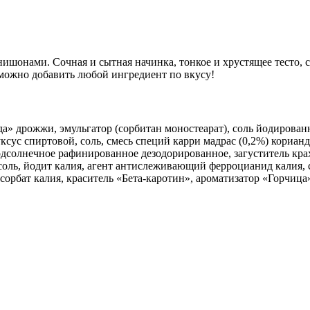
ишонами. Сочная и сытная начинка, тонкое и хрустящее тесто, с
можно добавить любой ингредиент по вкусу!
а» дрожжи, эмульгатор (сорбитан моностеарат), соль йодированн
уксус спиртовой, соль, смесь специй карри мадрас (0,2%) корианд
 подсолнечное рафинированное дезодорированное, загуститель 
оль, йодит калия, агент антислеживающий ферроцианид калия, ст
сорбат калия, краситель «Бета-каротин», ароматизатор «Горчица»