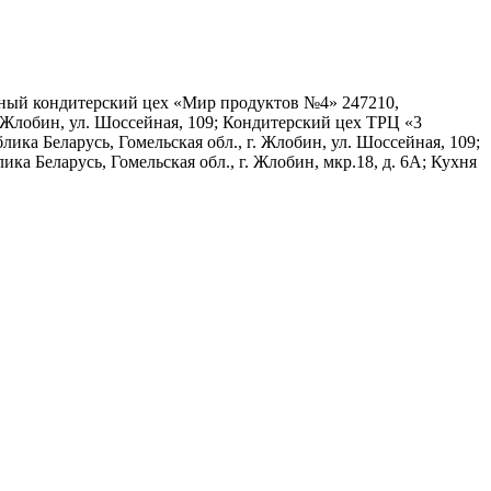
очный кондитерский цех «Мир продуктов №4» 247210,
. Жлобин, ул. Шоссейная, 109; Кондитерский цех ТРЦ «3
лика Беларусь, Гомельская обл., г. Жлобин, ул. Шоссейная, 109;
ка Беларусь, Гомельская обл., г. Жлобин, мкр.18, д. 6А; Кухня