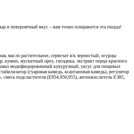
ыр и невероятный вкус – вам точно понравится эта пицца!
ая, масло растительное, сервелат в/к зернистый, огурцы
р, кумин, мускатный орех, гвоздика, экстракт перца красного
крахмал модифицированный кукурузный, уксус для пищевых
абилизатор (гуаровая камедь, ксантановая камедь), регулятор
, смесь подсластителя (Е954,950,955), антиокислитель Е385,