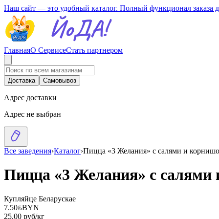
Наш сайт — это удобный каталог. Полный функционал заказа 
Главная
О Сервисе
Стать партнером
Доставка
Самовывоз
Адрес доставки
Адрес не выбран
Все заведения
›
Каталог
›
Пицца «3 Желания» с салями и корниш
Пицца «3 Желания» с салями
Купляйце Беларускае
7.50
BYN
BYN
25.00 руб/кг