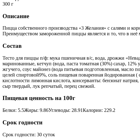
300 г
Описание
Пицца собственного производства «3 Желания» с салями и корн
Преимуществом замороженной пиццы является и то, что в неё 
Состав
Тесто для пиццы п/ф: мука пшеничная в/с, вода, дрожжи «Невад
маринованные, кетчуп (вода, паста томатная (30%) сахар, 12% 
жгучего, соус майонез (вода питьевая подготовленная, масло
целей спиртовой9%, соль пищевая поваренная йодированная ( с
кислотности лимонная кислота, консерванты: бензонат натрия, 
сыр твердый, лук репчатый, перец свежий.
Пищевая ценность на 100г
Белки
:
5.5
Жиры
:
9.86
Углеводы
:
28.91
Калории
:
229.2
Срок годности
Срок годности
:
30 суток