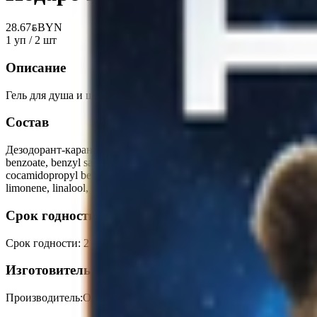
28.67
BYN
BYN
1 уп / 2 шт
Описание
Гель для душа и шампунь 3 в 1 Акс Эпик Фреш. Дезодорант-к
Состав
Дезодорант-карандаш: dipropylene glycol, aqua, propylene glycol, s
benzoate, benzyl salicylate, citronellol, coumarin, eugenol, geraniol,
cocamidopropyl betaine, parfum, inulin, lactic acid, citric acid, diso
limonene, linalool, ci 19140, ci 42090.
Срок годности
Срок годности
:
2 года
Изготовитель
Производитель:
ООО "АРНЕСТ ЮНИРУСЬ"