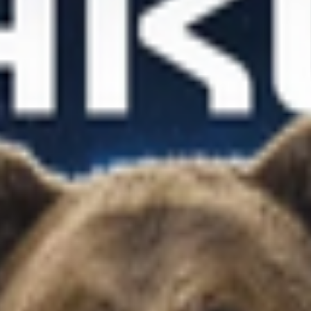
арандаш Акс Эпик Фреш.
odium stearate, poloxamine 1307, parfum, aminomethyl propanol, disod
 hexyl cinnamal, limonene, linalool, ci 42051, ci 60730, ci 19140. соста
dium edta, ppg-8, sodium benzoate, sodium chloride, sodium sulfate, alph