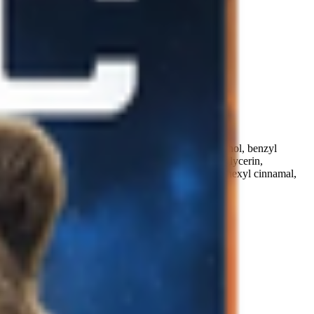
ium edta, bht, alpha-isomethyl ionone, benzyl alcohol, benzyl
в гель для душа 3в1: aqua, sodium laureth sulfate, glycerin,
a-isomethyl ionone, citronellol, coumarin, geraniol, hexyl cinnamal,