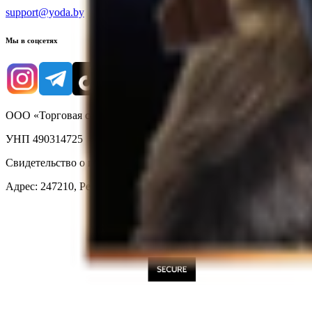
support@yoda.by
Мы в соцсетях
ООО «Торговая сеть «Продмир»
УНП 490314725
Свидетельство о государственной регистрации № 490314725 о
Адрес: 247210, Республика Беларусь, Гомельская обл., г. Жлобин