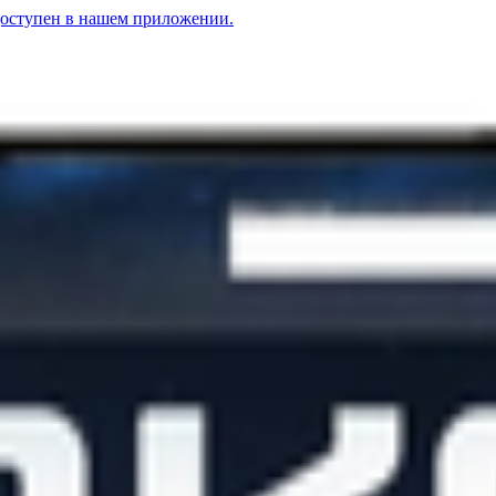
доступен в нашем приложении.
АКС «ДАРК ТЕПТЕЙШН»
30.54
BYN
BYN
к Фреш»