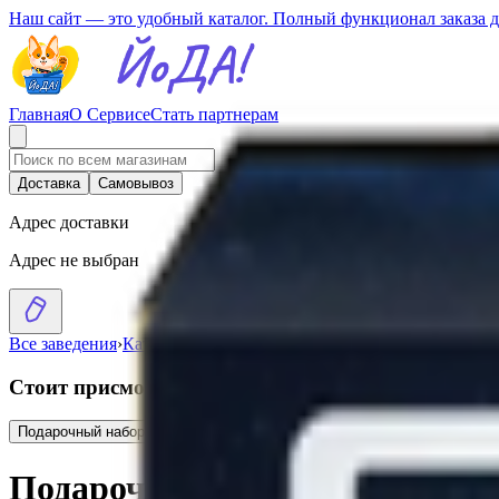
Наш сайт — это удобный каталог. Полный функционал заказа 
Главная
О Сервисе
Стать партнерам
Доставка
Самовывоз
Адрес доставки
Адрес не выбран
Все заведения
›
Каталог
›
Подарочный набор «Акс Эпик Фреш»
Стоит присмотреться
Подарочный набор «Акс на пляже»
30.54
BYN
BYN
Подарочный набор 
Подарочный набор «Акс Эпи