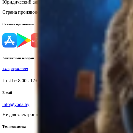
Юридический адрес:
Россия, г. Екатеринбург, ул. Комсомольская,
Страна производства:
Россия
Скачать приложение
Контактный телефон
+375(29)6875999
Пн-Пт: 8:00 - 17:00
E-mail
info@yoda.by
Не для электронных обращений
Тех. поддержка