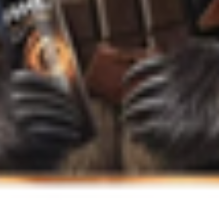
т 30.05.2003г выдано Гомельским облисполкомом
, ул. Козлова 2-А