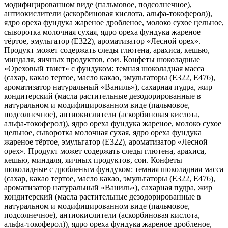
модифицированном виде (пальмовое, подсолнечное),
антиокислители (аскорбиновая кислота, альфа-токоферол)),
ядро ореха фундука жареное дробленое, молоко сухое цельное,
сыворотка молочная сухая, ядро ореха фундука жареное
тёртое, эмульгатор (Е322), ароматизатор «Лесной орех».
Продукт может содержать следы глютена, арахиса, кешью,
миндаля, яичных продуктов, сои. Конфеты шоколадные
«Ореховый твист» с фундуком: темная шоколадная масса
(сахар, какао тертое, масло какао, эмульгаторы (Е322, Е476),
ароматизатор натуральный «Ваниль»), сахарная пудра, жир
кондитерский (масла растительные дезодорированные в
натуральном и модифицированном виде (пальмовое,
подсолнечное), антиокислители (аскорбиновая кислота,
альфа-токоферол)), ядро ореха фундука жареное, молоко сухое
цельное, сыворотка молочная сухая, ядро ореха фундука
жареное тёртое, эмульгатор (Е322), ароматизатор «Лесной
орех». Продукт может содержать следы глютена, арахиса,
кешью, миндаля, яичных продуктов, сои. Конфеты
шоколадные с дробленым фундуком: темная шоколадная масса
(сахар, какао тертое, масло какао, эмульгаторы (Е322, Е476),
ароматизатор натуральный «Ваниль»), сахарная пудра, жир
кондитерский (масла растительные дезодорированные в
натуральном и модифицированном виде (пальмовое,
подсолнечное), антиокислители (аскорбиновая кислота,
альфа-токоферол)), ядро ореха фундука жареное дробленое,