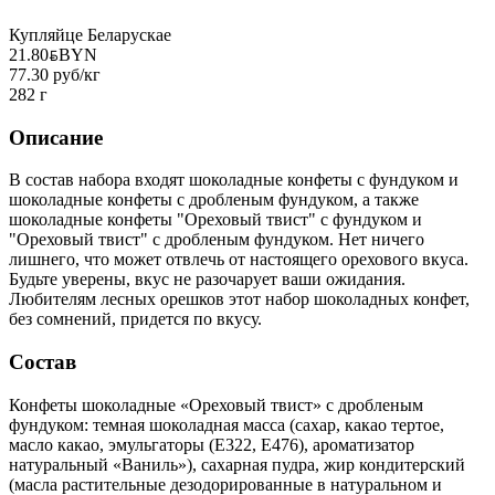
Купляйце Беларускае
21.80
BYN
BYN
77.30 руб/кг
282 г
Описание
В состав набора входят шоколадные конфеты с фундуком и
шоколадные конфеты с дробленым фундуком, а также
шоколадные конфеты "Ореховый твист" с фундуком и
"Ореховый твист" с дробленым фундуком. Нет ничего
лишнего, что может отвлечь от настоящего орехового вкуса.
Будьте уверены, вкус не разочарует ваши ожидания.
Любителям лесных орешков этот набор шоколадных конфет,
без сомнений, придется по вкусу.
Состав
Конфеты шоколадные «Ореховый твист» с дробленым
фундуком: темная шоколадная масса (сахар, какао тертое,
масло какао, эмульгаторы (Е322, Е476), ароматизатор
натуральный «Ваниль»), сахарная пудра, жир кондитерский
(масла растительные дезодорированные в натуральном и