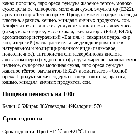
какао-порошок, ядро ореха фундука жареное тёртое, молоко
сухое цельное, сыворотка молочная сухая, эмульгатор (Е322),
ароматизатор «Лесной орех». Продукт может содержать следы
глютена, арахиса, кешью, миндаля, яичных продуктов, сои.
Конфеты шоколадные с фундуком: темная шоколадная масса
(сахар, какао тертое, масло какао, эмульгаторы (Е322, Е476),
ароматизатор натуральный «Ваниль»), сахарная пудра, жир
кондитерский (масла растительные дезодорированные в
натуральном и модифицированном виде (пальмовое,
подсолнечное), антиокислители (аскорбиновая кислота,
альфа-токоферол)), ядро ореха фундука жареное , молоко сухое
цельное, сыворотка молочная сухая, ядро ореха фундука
жареное тёртое, эмульгатор (Е322), ароматизатор «Лесной
орех». Продукт может содержать следы глютена, арахиса,
кешью, миндаля, яичных продуктов, сои.
Пищевая ценность на 100г
Белки
:
6.5
Жиры
:
38
Углеводы
:
49
Калории
:
570
Срок годности
Срок годности
:
При t +15℃ до +21℃-1 год