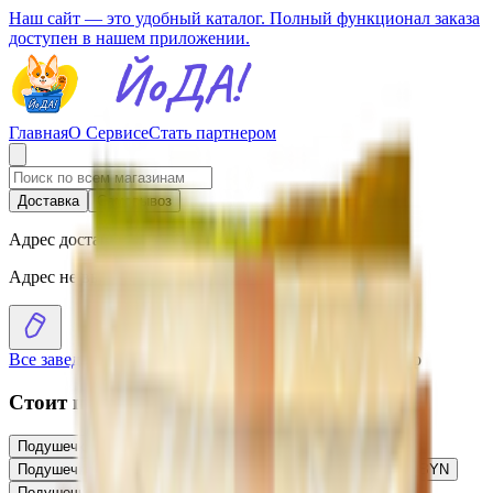
Наш сайт — это удобный каталог. Полный функционал заказа
доступен в нашем приложении.
Главная
О Сервисе
Стать партнером
Доставка
Самовывоз
Адрес доставки
Адрес не выбран
Все заведения
›
Каталог
›
Подушечки «Витьба» пломбир
Стоит присмотреться
Подушечки «Витьба» с молочной начинкой
4.46
BYN
BYN
Подушечки «Витьба» с молочно-шоколадной начинкой
2.80
BYN
BYN
Подушечки «Витьба» банан
4.18
BYN
BYN