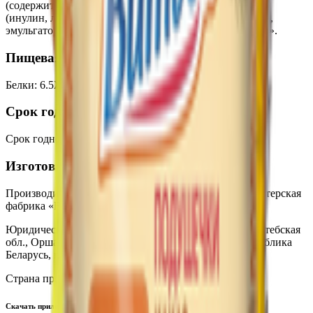
(содержит йодат калия), комплекс пребиотиков «Элен»
(инулин, лактулоза), натуральная пшеничная клетчатка,
эмульгатор (соевый лецитин), ароматизатор «Пломбир».
Пищевая ценность на 100г
Белки
:
6.5
Жиры
:
15
Углеводы
:
71
Калории
:
445
Срок годности
Срок годности
:
9 месяцев
Изготовитель
Производитель:
Государственное предприятие «Кондитерская
фабрика «Витьба»
Юридический адрес:
211004, Республика Беларусь, Витебская
обл., Оршанский район, Р-76, 18 км.. 1; 210038, Республика
Беларусь, г. Витебск, ул. Короткевича, 3
Страна производства:
Республика Беларусь
Скачать приложение