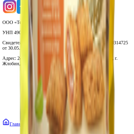
ООО «Торговая сеть «Продмир»
УНП 490314725
Свидетельство о государственной регистрации № 490314725
от 30.05.2003г выдано Гомельским облисполкомом
Адрес: 247210, Республика Беларусь, Гомельская обл., г.
Жлобин, ул. Козлова 2-А
Главная