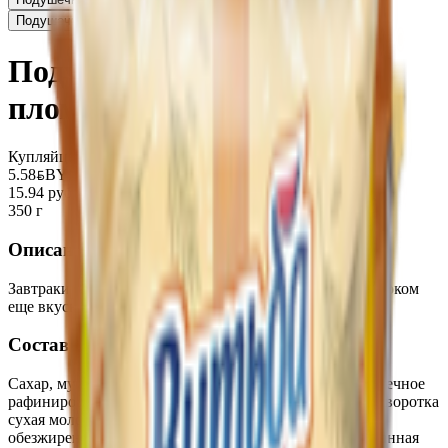
Подушечки «Витьба» какао с молоком
1.85
BYN
BYN
Подушечки «Витьба»
пломбир
Купляйце Беларускае
5.58
BYN
BYN
15.94 руб/кг
350 г
Описание
Завтраки сухие подушечки со вкусом пломбира. С молоком
еще вкуснее!
Состав
Сахар, мука пшеничная, крупа рисовая, масло подсолнечное
рафинированное дезодорированное, крупа овсяная, сыворотка
сухая молочная, крахмал кукурузный, молоко сухое
обезжиренное, какао-порошок, соль пищевая йодированная