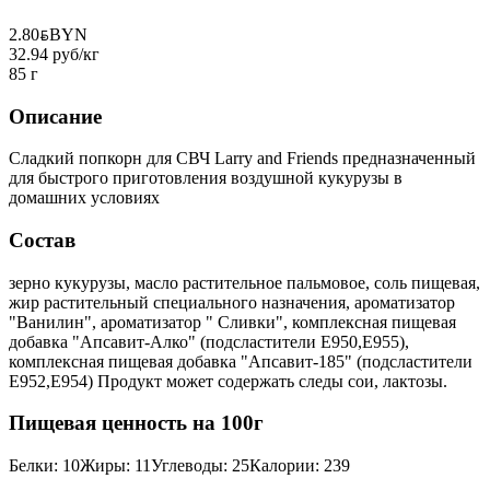
2.80
BYN
BYN
32.94 руб/кг
85 г
Описание
Сладкий попкорн для СВЧ Larry and Friends предназначенный
для быстрого приготовления воздушной кукурузы в
домашних условиях
Состав
зерно кукурузы, масло растительное пальмовое, соль пищевая,
жир растительный специального назначения, ароматизатор
"Ванилин", ароматизатор " Сливки", комплексная пищевая
добавка "Апсавит-Алко" (подсластители Е950,Е955),
комплексная пищевая добавка "Апсавит-185" (подсластители
Е952,Е954) Продукт может содержать следы сои, лактозы.
Пищевая ценность на 100г
Белки
:
10
Жиры
:
11
Углеводы
:
25
Калории
:
239