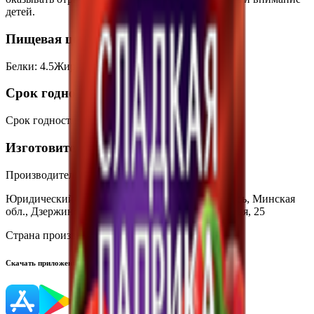
детей.
Пищевая ценность на 100г
Белки
:
4.5
Жиры
:
4.5
Углеводы
:
80
Калории
:
380
Срок годности
Срок годности
:
24 месяца
Изготовитель
Производитель:
ООО «Гурмина-ПРО»
Юридический адрес:
222750, Республика Беларусь, Минская
обл., Дзержинский р-н, г. Фаниполь, ул. Заводская, 25
Страна производства:
Республика Беларусь
Скачать приложение