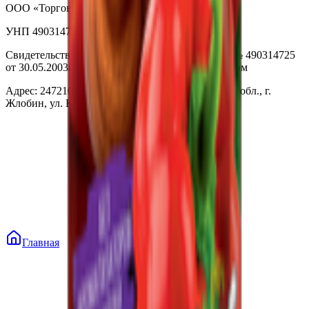
ООО «Торговая сеть «Продмир»
УНП 490314725
Свидетельство о государственной регистрации № 490314725
от 30.05.2003г выдано Гомельским облисполкомом
Адрес: 247210, Республика Беларусь, Гомельская обл., г.
Жлобин, ул. Козлова 2-А
Главная