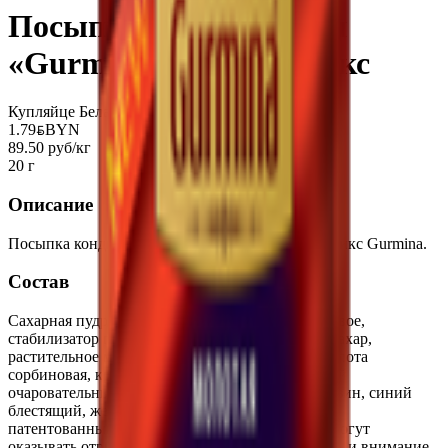
Посыпка кондитерская
«Gurmina» нежный микс
Купляйце Беларускае
1.79
BYN
BYN
89.50 руб/кг
20 г
Описание
Посыпка кондитерская декоративная Нежный микс Gurmina.
Состав
Сахарная пудра, мука пшеничная, масло пальмовое,
стабилизатор гуммиарабик, глюкозный сироп, сахар,
растительное масло (кокосовое), консервант кислота
сорбиновая, красители :диоксид титана, красный
очаровательный, хинолиновый желтый, кармуазин, синий
блестящий, желтый "солнечный закат", синий
патентованный. Содержит красители которые могут
оказывать отрицательное влияние на активность и внимание