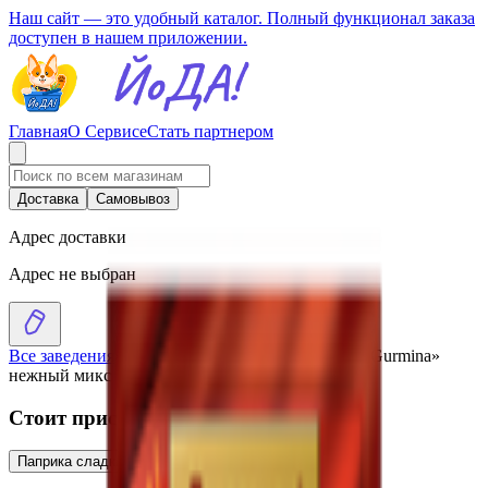
Наш сайт — это удобный каталог. Полный функционал заказа
доступен в нашем приложении.
Главная
О Сервисе
Стать партнером
Доставка
Самовывоз
Адрес доставки
Адрес не выбран
Все заведения
›
Каталог
›
Посыпка кондитерская «Gurmina»
нежный микс
Стоит присмотреться
Паприка сладкая молота «Gurmina»
2.54
BYN
BYN