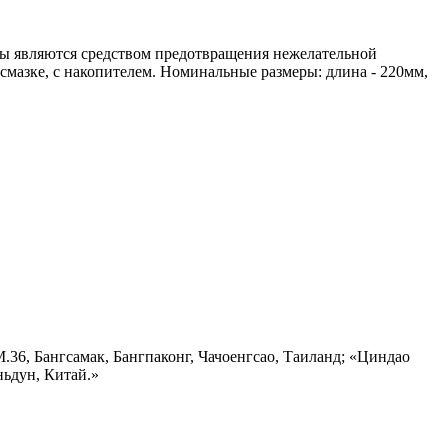
ивы являются средством предотвращения нежелательной
мазке, с накопителем. Номинальные размеры: длина - 220мм,
.36, Бангсамак, Бангпаконг, Чачоенгсао, Таиланд; «Циндао
ьдун, Китай.»