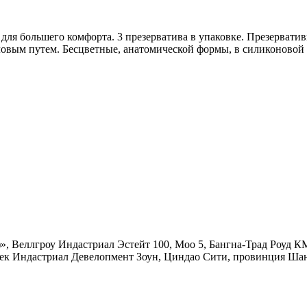
 для большего комфорта. 3 презерватива в упаковке. Презерват
вым путем. Бесцветные, анатомической формы, в силиконовой с
, Веллгроу Индастриал Эстейт 100, Моо 5, Бангна-Трад Роуд КМ
ек Индастриал Девелопмент Зоун, Циндао Сити, провинция Шан