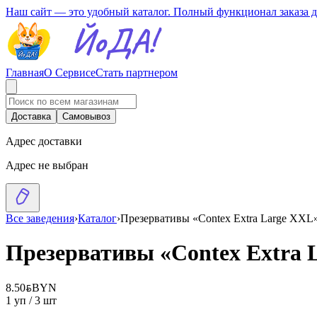
Наш сайт — это удобный каталог. Полный функционал заказа 
Главная
О Сервисе
Стать партнером
Доставка
Самовывоз
Адрес доставки
Адрес не выбран
Все заведения
›
Каталог
›
Презервативы «Contex Extra Large XXL
Презервативы «Contex Extra 
8.50
BYN
BYN
1 уп / 3 шт