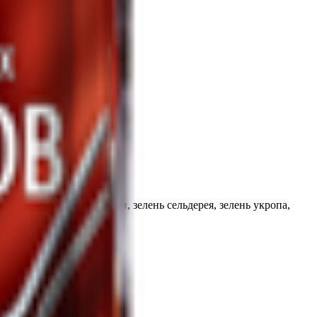
люд.
ечная, зелень петрушки, зелень сельдерея, зелень укропа,
рея, семян кунжута.