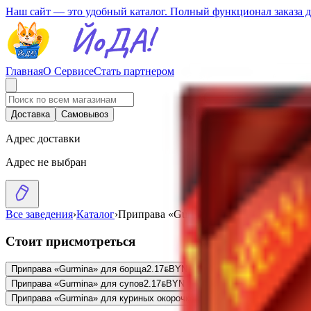
Наш сайт — это удобный каталог. Полный функционал заказа 
Главная
О Сервисе
Стать партнером
Доставка
Самовывоз
Адрес доставки
Адрес не выбран
Все заведения
›
Каталог
›
Приправа «Gurmina» хмели-сунели
Стоит присмотреться
Приправа «Gurmina» для борща
2.17
BYN
BYN
Семена горчицы «Gurmina
Приправа «Gurmina» для супов
2.17
BYN
BYN
Приправа «Gurmina» для с
Приправа «Gurmina» для куриных окорочков
2.17
BYN
BYN