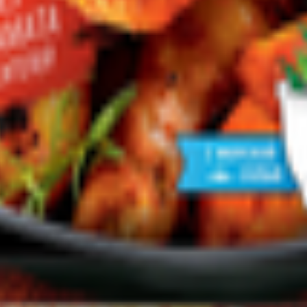
т 30.05.2003г выдано Гомельским облисполкомом
, ул. Козлова 2-А