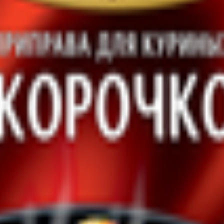
унели
й кухни. Ее используют для супов, тушеных овощей и мясных б
ик молотый, базилик, лавровый лист молотый, майоран, мята пер
, соль морская. Продукт может содержать следы горчицы, сельде