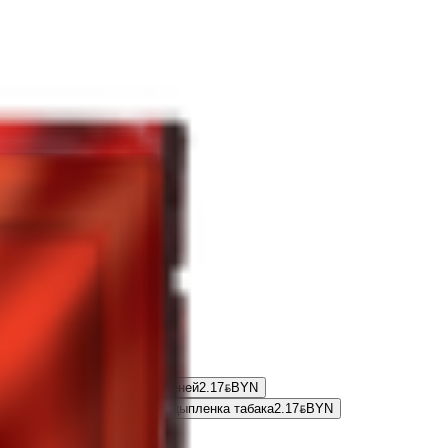
права «Gurmina» для пельменей
2.17
BYN
BYN
Приправа «Gurmina» для цыпленка табака
2.17
BYN
BYN