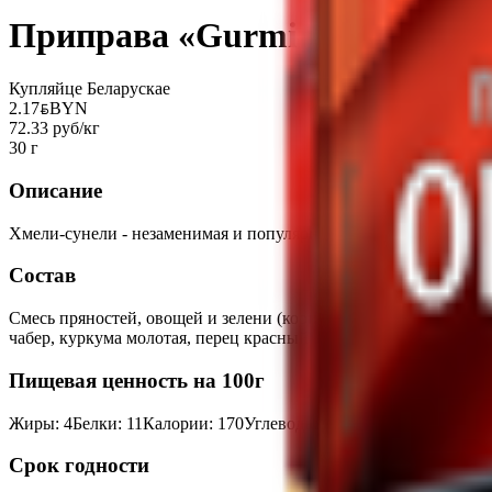
Приправа «Gurmina» хмели-с
Купляйце Беларускае
2.17
BYN
BYN
72.33 руб/кг
30 г
Описание
Хмели-сунели - незаменимая и популярная приправа грузинско
Состав
Смесь пряностей, овощей и зелени (кориандр дробленый, пажитн
чабер, куркума молотая, перец красный молотый), соль пищевая
Пищевая ценность на 100г
Жиры
:
4
Белки
:
11
Калории
:
170
Углеводы
:
20
Срок годности