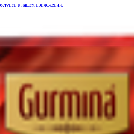
доступен в нашем приложении.
»
1.49
BYN
BYN
Приправа «Gurmina» для корейской моркови
2.17
BYN
BYN
При
винины
2.17
BYN
BYN
Приправа «Gurmina» для домашней колбасы
2.17
BYN
BYN