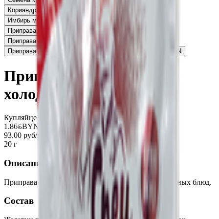
Кориандр молотый «Спец»
1.39
BYN
BYN
Имбирь молотый «Спец»
1.55
BYN
BYN
Приправа «Спец» для аппетитной свинины
1.63
BYN
BYN
Приправа для сала «Спец» по-деревенски
1.63
BYN
BYN
Приправа «Спец» для картофеля по-домашнему
1.63
BYN
BYN
Приправа «Спец» для
холодца
Купляйце Беларускае
1.86
BYN
BYN
93.00 руб/кг
20 г
Описание
Приправа «Спец» для наваристого холодца и заливных блюд.
Состав