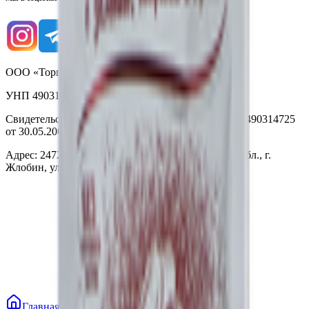
ООО «Торговая сеть «Продмир»
УНП 490314725
Свидетельство о государственной регистрации № 490314725
от 30.05.2003г выдано Гомельским облисполкомом
Адрес: 247210, Республика Беларусь, Гомельская обл., г.
Жлобин, ул. Козлова 2-А
Главная