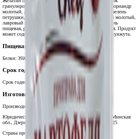
Желатин пищевой, смесь пряностей и овощей (чеснок
гранулированный, горчица белая семена молотые, кориандр
молотый, лук репчатый кусочки, морковь кусочки, зелень
петрушки, перец чёрный молотый, перец душистый молотый,
лавровый лист молотый, корень хрена молотый), соль
пищевая, регулятор кислотности - кислота лимонная. Продукт
может содержать следы горчицы, сельдерея, семян кунжута.
Пищевая ценность на 100г
Белки
:
39
Жиры
:
3
Углеводы
:
22
Калории
:
270
Срок годности
Срок годности
:
22 месяца
Изготовитель
Производитель:
ООО «Гурмина-ПРО»
Юридический адрес:
222750, Республика Беларусь, Минская
обл., Дзержинский р-н, г. Фаниполь, ул. Заводская, 25
Страна производства:
Республика Беларусь