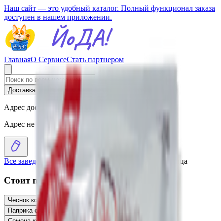
Наш сайт — это удобный каталог. Полный функционал заказа
доступен в нашем приложении.
Главная
О Сервисе
Стать партнером
Доставка
Самовывоз
Адрес доставки
Адрес не выбран
Все заведения
›
Каталог
›
Приправа «Спец» для холодца
Стоит присмотреться
Чеснок копченый молотый «Спец»
2.17
BYN
BYN
Паприка сладкая молотая «Спец»
1.87
BYN
BYN
Семена кунжута «Спец»
1.55
BYN
BYN