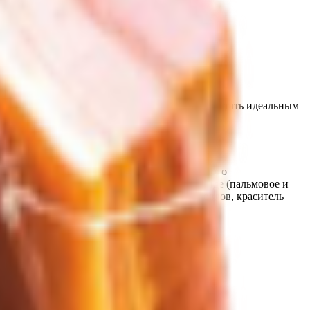
тым и насыщенным сливочным вкусом и может стать идеальным
измов, молокосвертывающий фермент животного
 масла в натуральном модифицированном виде (пальмовое и
 антиокислитель концентрат смеси токоферовлов, краситель