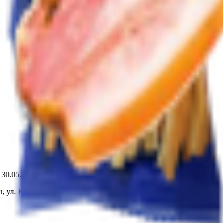
т 30.05.2003г выдано Гомельским облисполкомом
, ул. Козлова 2-А