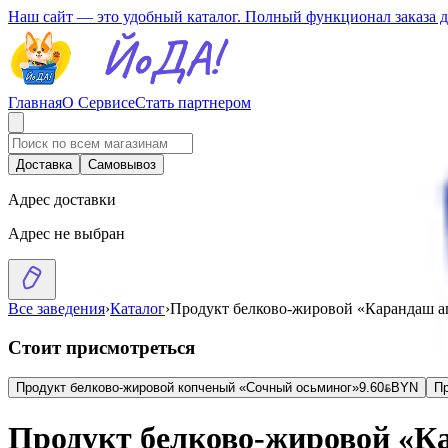
Наш сайт — это удобный каталог. Полный функционал заказа 
Главная
О Сервисе
Стать партнером
Доставка
Самовывоз
Адрес доставки
Адрес не выбран
Все заведения
›
Каталог
›
Продукт белково-жировой «Карандаш 
Стоит присмотреться
Продукт белково-жировой копченый «Сочный осьминог»
9.60
BYN
BYN
Пр
Продукт белково-жировой «К