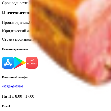
Срок годности
:
При t +2℃ до +6℃-120 суток
Изготовитель
Производитель:
ООО «Каскад»
Юридический адрес:
385633, Республика Адыгея, Гиагинский рай
Страна производства:
Россия
Скачать приложение
Контактный телефон
+375(29)6875999
Пн-Пт: 8:00 - 17:00
E-mail