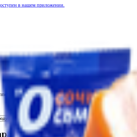
доступен в нашем приложении.
аппетитный» с дымком
одукт из свинины «Грудинка Брестская» копчено-вареный
11.56
BYN
BYN
арандаш аппетитный» с дымк