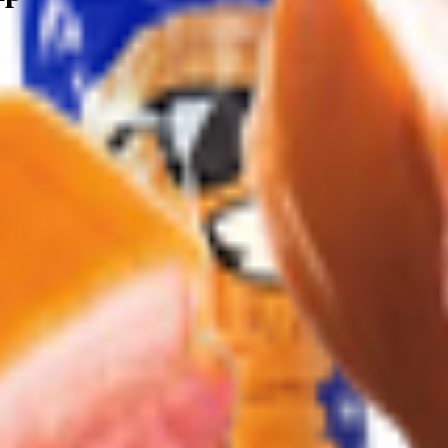
ральность и вкус. Он отличается неповторимым ароматом, бога
лей сыров.
ка из чистых культур мезофильных молочнокислых микро-орган
олочного жира (рафинированные дезодорированные растительные
и его фракции), эмульгатор моно- и диглицериды жирных кислот,