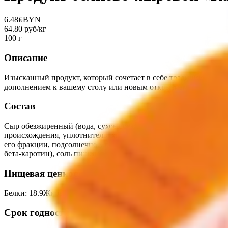
6.48
BYN
BYN
64.80 руб/кг
100 г
Описание
Изысканный продукт, который сочетает в себе традиции, нату
дополнением к вашему столу или новым открытием для цените
Состав
Сыр обезжиренный (вода, сухое обезжиренное молоко, заквас
происхождения, уплотнитель -хлорид кальция), заменитель м
его фракции, подсолнечное, рапсовое, соевое, пальмоядровое 
бета-каротин), соль пищевая.
Пищевая ценность на 100г
Белки
:
18.9
Жиры
:
20.3
Углеводы
:
0
Калории
:
270
Срок годности