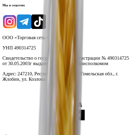
Мы в соцсетях
ООО «Торговая сеть «Продмир»
УНП 490314725
Свидетельство о государственной регистрации № 490314725
от 30.05.2003г выдано Гомельским облисполкомом
Адрес: 247210, Республика Беларусь, Гомельская обл., г.
Жлобин, ул. Козлова 2-А