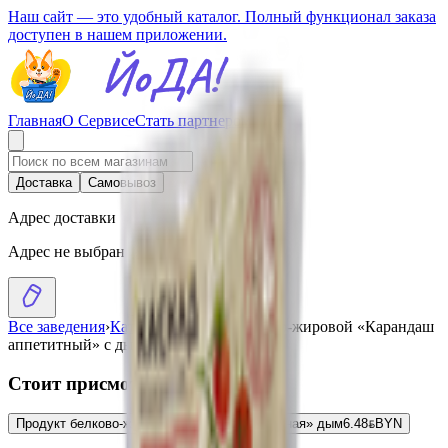
Наш сайт — это удобный каталог. Полный функционал заказа
доступен в нашем приложении.
Главная
О Сервисе
Стать партнером
Доставка
Самовывоз
Адрес доставки
Адрес не выбран
Все заведения
›
Каталог
›
Продукт белково-жировой «Карандаш
аппетитный» с дымком
Стоит присмотреться
Продукт белково-жировой «Косичка аппетитная» дым
6.48
BYN
BYN