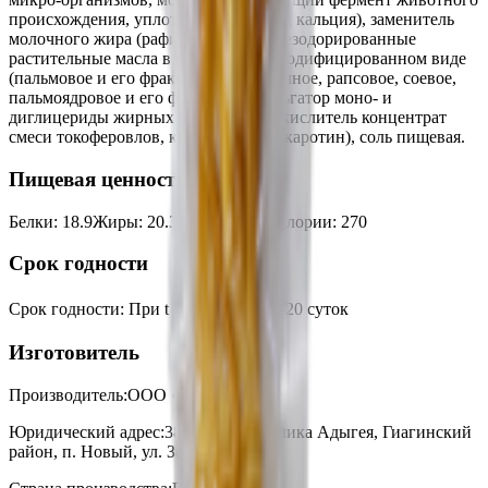
происхождения, уплотнитель -хлорид кальция), заменитель
молочного жира (рафинированные дезодорированные
растительные масла в натуральном модифицированном виде
(пальмовое и его фракции, подсолнечное, рапсовое, соевое,
пальмоядровое и его фракции), эмульгатор моно- и
диглицериды жирных кислот, антиокислитель концентрат
смеси токоферовлов, краситель бета-каротин), соль пищевая.
Пищевая ценность на 100г
Белки
:
18.9
Жиры
:
20.3
Углеводы
:
0
Калории
:
270
Срок годности
Срок годности
:
При t +2℃ до +6℃-120 суток
Изготовитель
Производитель:
ООО «Каскад»
Юридический адрес:
385633, Республика Адыгея, Гиагинский
район, п. Новый, ул. Западная, д. 1