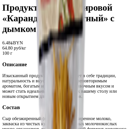
Продукт белково-жировой
«Карандаш аппетитный» с
дымком
6.48
BYN
BYN
64.80 руб/кг
100 г
Описание
Изысканный продукт, который сочетает в себе традиции,
натуральность и вкус. Он отличается неповторимым
ароматом, богатым и насыщенным сливочным вкусом и
может стать идеальным дополнением к вашему столу или
новым открытием для ценителей сыров.
Состав
Сыр обезжиренный (вода, сухое обезжиренное молоко,
закваска из чистых культур мезофильных молочнокислых
микро-организмов, молокосвертывающий фермент животного