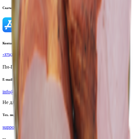
Скачать приложение
Контактный телефон
+375(29)6875999
Пн-Пт: 8:00 - 17:00
E-mail
info@yoda.by
Не для электронных обращений
Тех. поддержка
support@yoda.by