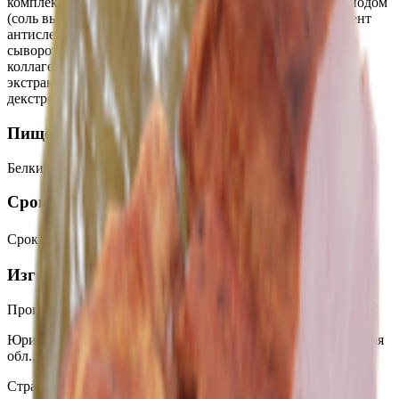
комплексная пищевая добавка для мясной продукции с йодом
(соль выварочная, фиксатор окраски - нитрит натрия, агент
антислеживающий - ферроцианид калия, йодат калия),
сыворотка молочная сухая, эмульгатор Е1414, белок
коллагеновый говяжий, молоко коровье сухое, клетчатка,
экстракты пряностей (имбирь, перец черный, кориандр),
декстроза, соль, усилитель вкуса и аромата Е621.
Пищевая ценность на 100г
Белки
:
21
Жиры
:
15
Углеводы
:
0
Калории
:
220
Срок годности
Срок годности
:
При t +2℃ до +6℃ - 40 суток
Изготовитель
Производитель:
ОАО "Витебская бройлерная птицефабрика"
Юридический адрес:
210014, Республика Беларусь, Витебская
обл., Витебский р-н, Мазоловский с/с, д. Тригубцы, д. 1 А
Страна производства:
Республика Беларусь