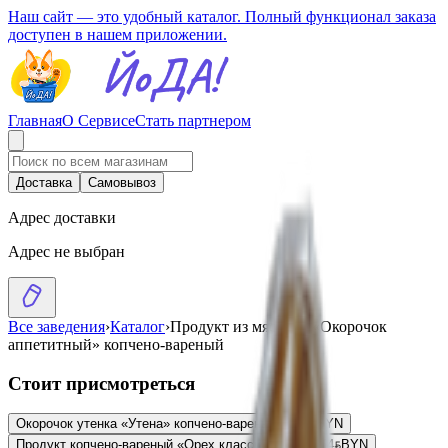
Наш сайт — это удобный каталог. Полный функционал заказа
доступен в нашем приложении.
Главная
О Сервисе
Стать партнером
Доставка
Самовывоз
Адрес доставки
Адрес не выбран
Все заведения
›
Каталог
›
Продукт из мяса ц/б «Окорочок
аппетитный» копчено-вареный
Стоит присмотреться
Окорочок утенка «Утена» копчено-вареный
10.68
BYN
BYN
Продукт копчено-вареный «Орех классический»
8.54
BYN
BYN