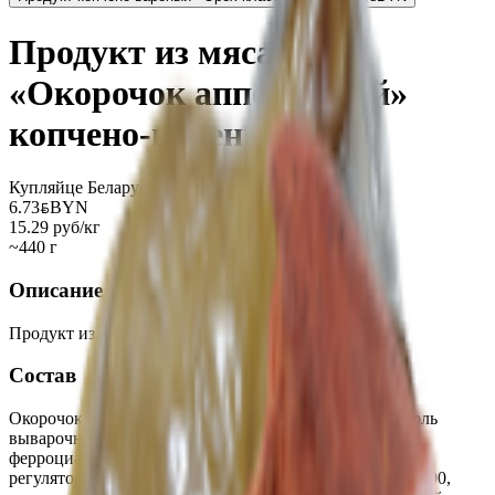
Продукт из мяса ц/б
«Окорочок аппетитный»
копчено-вареный
Купляйце Беларускае
6.73
BYN
BYN
15.29 руб/кг
~440 г
Описание
Продукт из мяса цыплят-бройлеров.
Состав
Окорочок цыпленка-бройлера, вода питьевая, соль (соль
выварочная, йодат калия, агент антислеживающий -
ферроцианид калия), стабилизаторы Е407, Е415, Е450i,
регулятор кислотности Е541, антиокислители Е301, Е300,