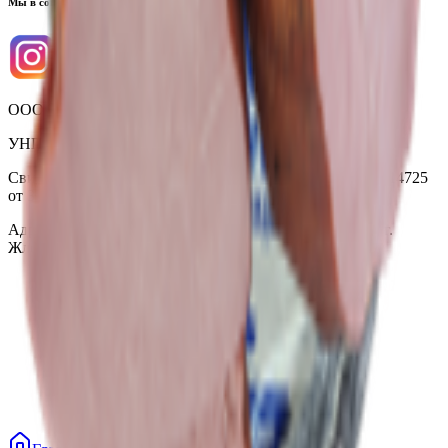
Мы в соцсетях
ООО «Торговая сеть «Продмир»
УНП 490314725
Свидетельство о государственной регистрации № 490314725
от 30.05.2003г выдано Гомельским облисполкомом
Адрес: 247210, Республика Беларусь, Гомельская обл., г.
Жлобин, ул. Козлова 2-А