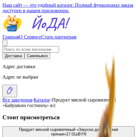
Наш сайт — это удобный каталог. Полный функционал заказа
доступен в нашем приложении.
Главная
О Сервисе
Стать партнерам
Доставка
Самовывоз
Адрес доставки
Адрес не выбран
Все заведения
›
Каталог
›
Продукт мясной сыровяленый
«Бабушкин гостинец» в/с
Стоит присмотреться
Продукт мясной сыровяленый «Закуска деревенская
пряная»
17.01
BYN
BYN