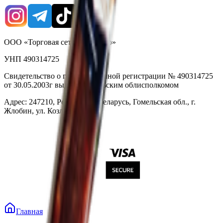
ООО «Торговая сеть «Продмир»
УНП 490314725
Свидетельство о государственной регистрации № 490314725
от 30.05.2003г выдано Гомельским облисполкомом
Адрес: 247210, Республика Беларусь, Гомельская обл., г.
Жлобин, ул. Козлова 2-А
Главная