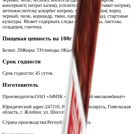
консервант( нитрат калия), усилитель вкуса( глутамат натрия),
антиокислитель( аскорбат натрия), чеснок, специи( перец
черный, чили, кориандр, тмин, паприка, горчица), стартовые
культуры. Может содержать следы сои, горчицы, лактозы,
сельдерея, глютена.
Пищевая ценность на 100г
Белки
:
29
Жиры
:
5
Углеводы
:
0
Калории
:
160
Срок годности
Срок годности
:
45 суток
Изготовитель
Производитель:
ОАО «АФПК «Жлобинский мясокомбинат»
Юридический адрес:
247210, Республика Беларусь, Гомельская
область, г. Жлобин, ул. Шоссейная, 133
Страна производства:
Республика Беларусь