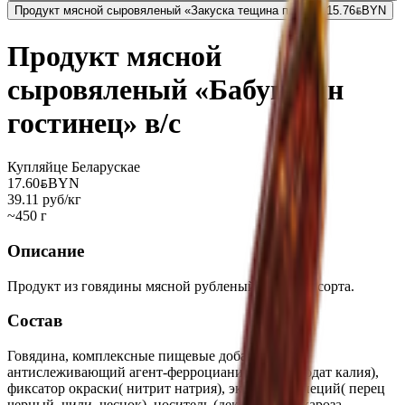
Продукт мясной сыровяленый «Закуска тещина пряная»
15.76
BYN
BYN
Продукт мясной
сыровяленый «Бабушкин
гостинец» в/с
Купляйце Беларускае
17.60
BYN
BYN
39.11 руб/кг
~450 г
Описание
Продукт из говядины мясной рубленый высшего сорта.
Состав
Говядина, комплексные пищевые добавки: соль(
антислеживающий агент-ферроцианид калия; йодат калия),
фиксатор окраски( нитрит натрия), экстракты специй( перец
черный, чили, чеснок), носитель (декстроза), сахароза,