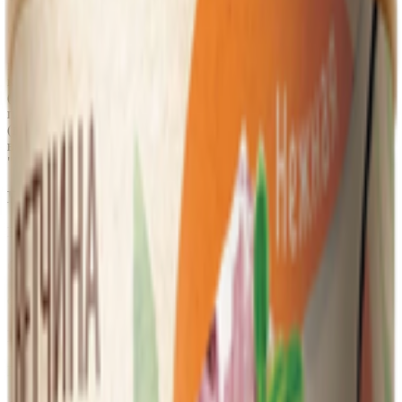
Состав
вода, пшеничный белок, масло подсолнечное, масло
кокосовое, соевый белок, вкусо-ароматическая смесь
(мускатный орех,тмин, кардамон, черный перец, черный
перец, перец чили), комплексная пищевая добавка
(дрожжевой экстракт, мальдекстрин), экстракт морских
водорослей, аромат копчения, краситель натуральный
"Красный рис", соль
Пищевая ценность на 100г
Белки
:
22
Жиры
:
14
Углеводы
:
5
Калории
:
970
Срок годности
Срок годности
:
60 суток
Изготовитель
Производитель:
ООО «ГРИНБРО»
Юридический адрес:
109029, г. Москва, проезд