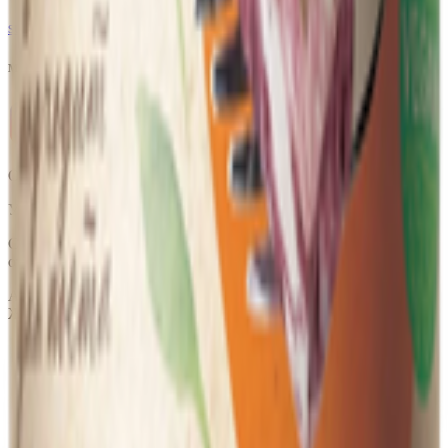
support@yoda.by
Мы в соцсетях
ООО «Торговая сеть «Продмир»
УНП 490314725
Свидетельство о государственной регистрации № 490314725
от 30.05.2003г выдано Гомельским облисполкомом
Адрес: 247210, Республика Беларусь, Гомельская обл., г.
Жлобин, ул. Козлова 2-А