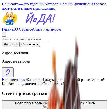
Наш сайт — это удобный каталог. Полный функционал заказа
доступен в нашем приложении.
Главная
О Сервисе
Стать партнером
Доставка
Самовывоз
Адрес доставки
Адрес не выбран
Все заведения
›
Каталог
›
Продукт растительный растительный
Колбаса полукопченая «Сервелат» «Dr. Grün»
Стоит присмотреться
Продукт растительный Колбаса полукопченая с сыром
«Vego»
26.99
BYN
BYN