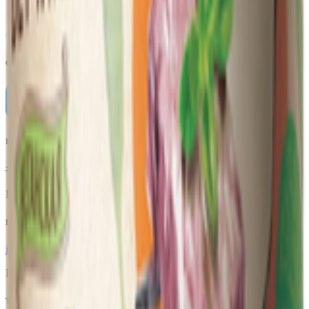
Автомобильный, д. 8, стр. 7, помещ. II, ком. 10
Страна производства:
Россия
Скачать приложение
Контактный телефон
+375(29)6875999
Пн-Пт: 8:00 - 17:00
E-mail
info@yoda.by
Не для электронных обращений
Тех. поддержка