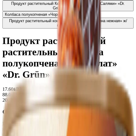
Продукт растительный Колбаса полукопченая «Салями» «Dr.
Grün»
17.60
BYN
BYN
Колбаса полукопченая «Чоризо»
17.60
BYN
BYN
Продукт растительный консервированный «Ветчина нежная» ж/
б
24.20
BYN
BYN
Продукт растительный
растительный Колбаса
полукопченая «Сервелат»
«Dr. Grün»
17.60
BYN
BYN
88.00 руб/кг
200 г
Описание
Растительный сервелат Dr. Grün веганская полукопченая
колбаса изготовленная на основе пшеничного и соевого
белков.