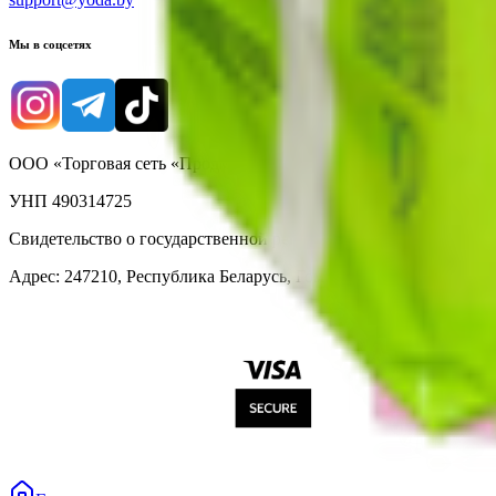
Мы в соцсетях
ООО «Торговая сеть «Продмир»
УНП 490314725
Свидетельство о государственной регистрации № 490314725 о
Адрес: 247210, Республика Беларусь, Гомельская обл., г. Жлобин