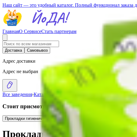
Наш сайт — это удобный каталог. Полный функционал заказа 
Главная
О Сервисе
Стать партнерам
Доставка
Самовывоз
Адрес доставки
Адрес не выбран
Все заведения
›
Каталог
›
Прокладки гигиенические «Вella for teen
Стоит присмотреться
Прокладки гигиенические «Bella for teens» panty relax 20шт
2.23
BYN
BYN
Прокладки гигиенические «Вell