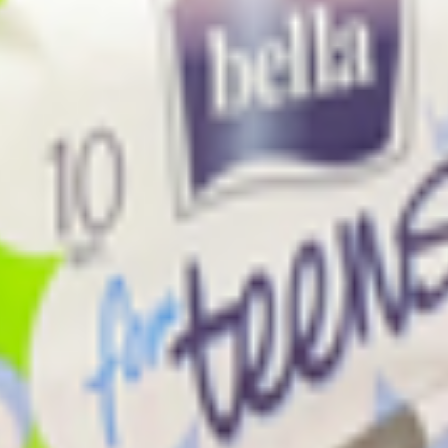
 Sensitive с крылышками подходят для девушек с чувствительной
тан специальный дизайн двухцветного верхнего слоя, а на силикон
ка полиэтиленовая паропроницаемая, клеи, силиконизированная 
область, г. Егорьевск, ул. Промышленная, д. 9