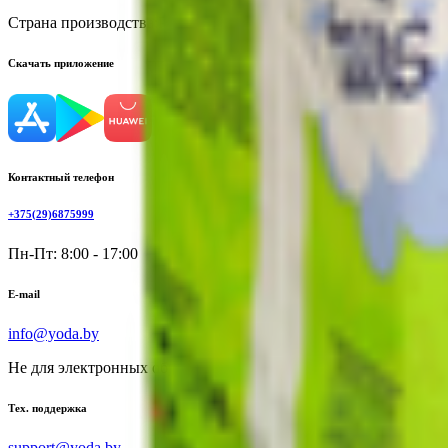
Страна производства:
Россия
Скачать приложение
Контактный телефон
+375(29)6875999
Пн-Пт: 8:00 - 17:00
E-mail
info@yoda.by
Не для электронных обращений
Тех. поддержка
support@yoda.by