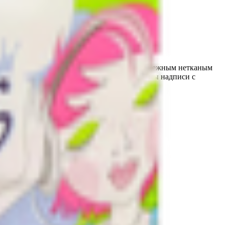
 кожей. Прокладки без аромата, они покрыты нежным нетканым
изированную бумагу на разных языках нанесены надписи с
бумага.