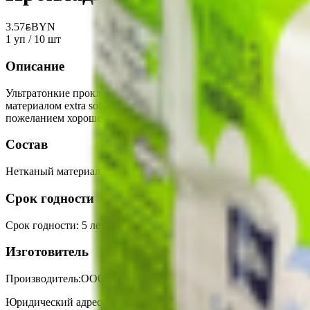
3.57
BYN
BYN
1 уп / 10 шт
Описание
Ультратонкие прокладки для критических дней bella for teens
материалом extra soft. Для прокладок bella for teens разрабо
пожеланием хорошего дня.
Состав
Нетканый материал, целлюлозная лента, суперабсорбент, плен
Срок годности
Срок годности
:
5 лет
Изготовитель
Производитель:
ООО «Белла»
Юридический адрес:
140301, Российская Федерация, Московская 