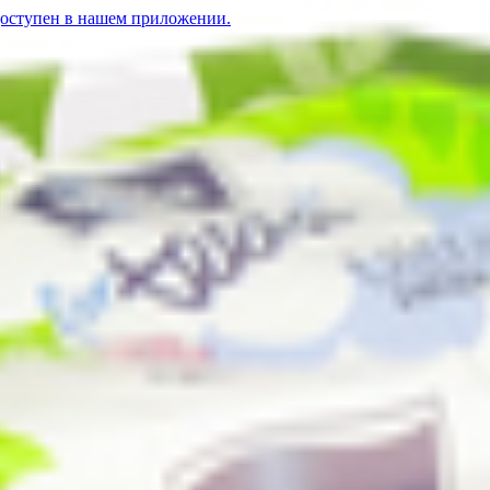
доступен в нашем приложении.
s» Ultra 10шт
Прокладки гигиенические «bellа for teens» Ultra energy 10шт
3.77
BYN
BYN
П
a for teens» Ultra 10шт