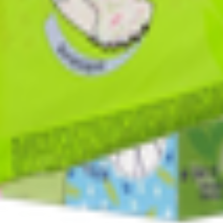
т 30.05.2003г выдано Гомельским облисполкомом
, ул. Козлова 2-А