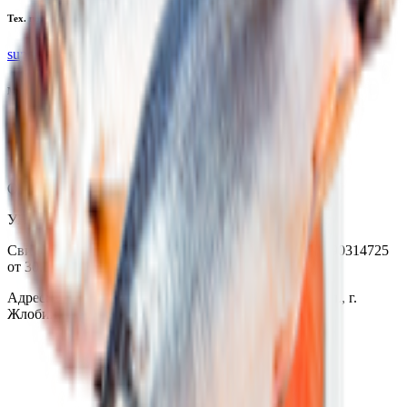
Тех. поддержка
support@yoda.by
Мы в соцсетях
ООО «Торговая сеть «Продмир»
УНП 490314725
Свидетельство о государственной регистрации № 490314725
от 30.05.2003г выдано Гомельским облисполкомом
Адрес: 247210, Республика Беларусь, Гомельская обл., г.
Жлобин, ул. Козлова 2-А