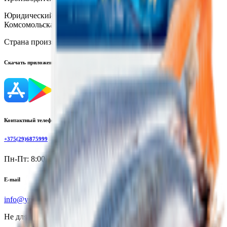
Юридический адрес:
236000, г. Калининград ул.
Комсомольская, 27А
Страна производства:
Россия
Скачать приложение
Контактный телефон
+375(29)6875999
Пн-Пт: 8:00 - 17:00
E-mail
info@yoda.by
Не для электронных обращений