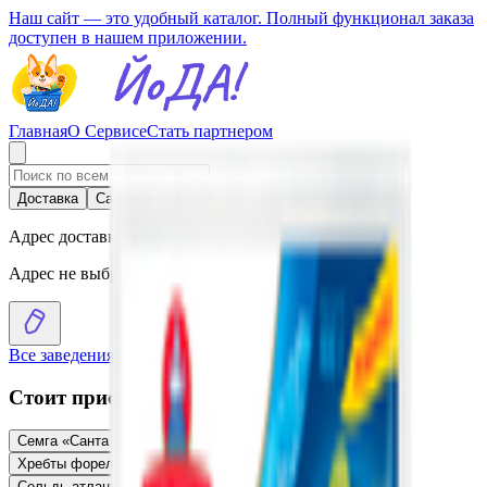
Наш сайт — это удобный каталог. Полный функционал заказа
доступен в нашем приложении.
Главная
О Сервисе
Стать партнером
Доставка
Самовывоз
Адрес доставки
Адрес не выбран
Все заведения
›
Каталог
›
Путассу северная мороженая
Стоит присмотреться
Семга «Санта Бремор» стейк мороженая
36.55
BYN
BYN
Хребты форели мороженые
12.16
BYN
BYN
Сельдь атлантическая мороженая 350+
9.94
BYN
BYN