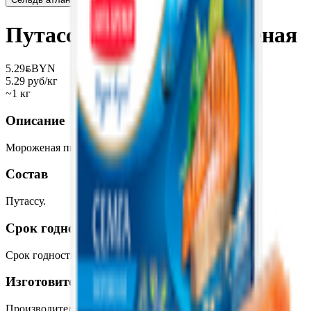
Путассу северная мороженая
5.29
BYN
BYN
5.29 руб/кг
~1 кг
Описание
Мороженая пищевая рыбная продукция.
Состав
Путассу.
Срок годности
Срок годности
:
24 месяца
Изготовитель
Производитель:
(ЗАО) «Вестрыбфлот»