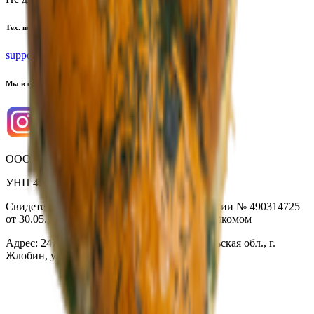
Тех. поддержка
support@yoda.by
Мы в соцсетях
ООО «Торговая сеть «Продмир»
УНП 490314725
Свидетельство о государственной регистрации № 490314725
от 30.05.2003г выдано Гомельским облисполкомом
Адрес: 247210, Республика Беларусь, Гомельская обл., г.
Жлобин, ул. Козлова 2-А