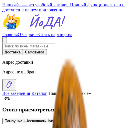
Наш сайт — это удобный каталог. Полный функционал заказа
доступен в нашем приложении.
Главная
О Сервисе
Стать партнером
Доставка
Самовывоз
Адрес доставки
Адрес не выбран
Все заведения
›
Каталог
›
Пышки «Чесночные»
-3%
Стоит присмотреться
Пампушка «Чесночная» 1уп/6шт
3.06
BYN
BYN