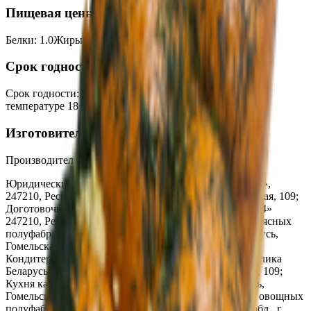
Пищевая ценность на 100г
Белки
:
1.0
Жиры
:
10.0
Углеводы
:
7.0
Калории
:
130
Срок годности
Срок годности
:
16 часов, упакованный-36 часов при
температуре 18+5°С
Изготовитель
Производитель:
ООО «Торговая сеть «Продмир»
Юридический адрес:
Кондитерский цех «Три желания»,
247210, Республика Беларусь, г. Жлобин, ул. Шоссейная, 109;
Доготовочный кондитерский цех «Мир продуктов №4»
247210, Республика Беларусь, ул. К.Маркса, 2г; Цех мясных
полуфабрикатов ТРЦ «3 Желания» Республика Беларусь,
Гомельская обл., г. Жлобин, ул. Шоссейная, 109;
Кондитерский цех ТРЦ «3 Желания», 247210, Республика
Беларусь. Гомельская обл., г. Жлобин, ул. Шоссейная, 109;
Кухня кафе-бистро «3 минуты», Республика Беларусь,
Гомельская обл., г. Жлобин, ул. Шоссейная, 109; Цех овощных
полуфабрикатов, Республика Беларусь, Гомельская обл., г.