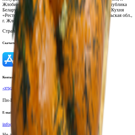
Жлобин, ул. Шоссейная, 109; Кухня «Кафе ХЗ», Республика
Беларусь, Гомельская обл., г. Жлобин, мкр.18, д. 6А; Кухня
«Ресторан R&B Crash», Республика Беларусь, Гомельская обл.,
г. Жлобин, ул. Шоссейная, 109А
Страна производства:
Республика Беларусь
Скачать приложение
Контактный телефон
+375(29)6875999
Пн-Пт: 8:00 - 17:00
E-mail
info@yoda.by
Не для электронных обращений