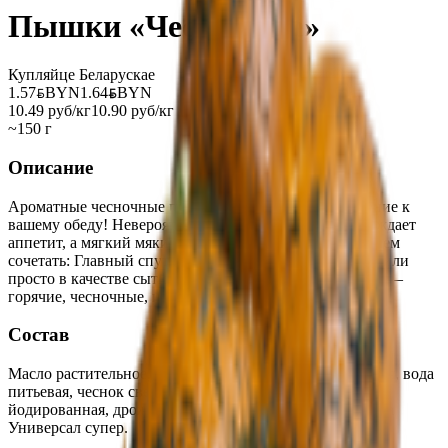
Пышки «Чесночные»
Купляйце Беларускае
1.57
BYN
BYN
1.64
BYN
BYN
10.49 руб/кг
10.90 руб/кг
~150 г
Описание
Ароматные чесночные пышки — идеальное дополнение к
вашему обеду! Невероятный домашний аромат пробуждает
аппетит, а мягкий мякиш отлично впитывает соус. С чем
сочетать: Главный спутник наваристого борща, супов или
просто в качестве сытного перекуса. Возьмите к обеду —
горячие, чесночные, прямо из печи!
Состав
Масло растительное, мука в/с пшеничная, зелень свежая, вода
питьевая, чеснок свежий, сахар-песок, маргарин, соль
йодированная, дрожжи прессованные, пищевая добавка
Универсал супер.