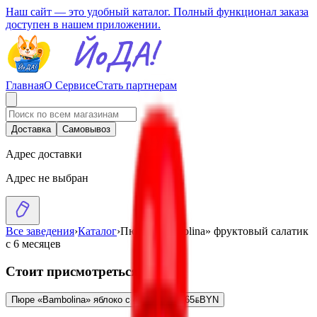
Наш сайт — это удобный каталог. Полный функционал заказа
доступен в нашем приложении.
Главная
О Сервисе
Стать партнерам
Доставка
Самовывоз
Адрес доставки
Адрес не выбран
Все заведения
›
Каталог
›
Пюре «Bambolina» фруктовый салатик
с 6 месяцев
Стоит присмотреться
Пюре «Bambolina» яблоко с 4 месяцев
1.65
BYN
BYN