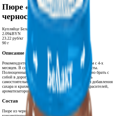
Пюре «Беллакт» из
чернослива с 4 месяцев
Купляйце Беларускае
2.09
BYN
BYN
23.22 руб/кг
90 г
Описание
Рекомендуется в качестве продукта прикорма детям с 4-х
месяцев. В составе только 100% натуральные фрукты.
Полноценный вкусный перекус для малыша Удобно брать с
собой в дорогу / на прогулку Учит малыша кушать
самостоятельно и развивает мелкую моторику Без добавления
сахара и крахмала, не содержит искусственных красителей,
ароматизаторов, консервантов и ГМО.
Состав
Пюре из чернослива (пюре из чернослива
концентрированное, вода).