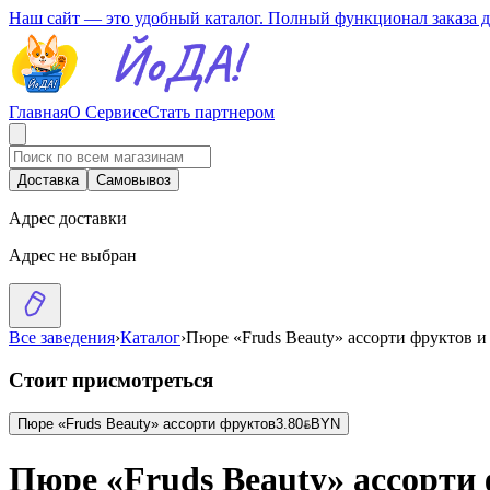
Наш сайт — это удобный каталог. Полный функционал заказа 
Главная
О Сервисе
Стать партнером
Доставка
Самовывоз
Адрес доставки
Адрес не выбран
Все заведения
›
Каталог
›
Пюре «Fruds Beauty» ассорти фруктов и
Стоит присмотреться
Пюре «Fruds Beauty» ассорти фруктов
3.80
BYN
BYN
Пюре «Fruds Beauty» ассорти 