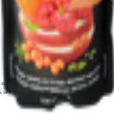
т 30.05.2003г выдано Гомельским облисполкомом
, ул. Козлова 2-А