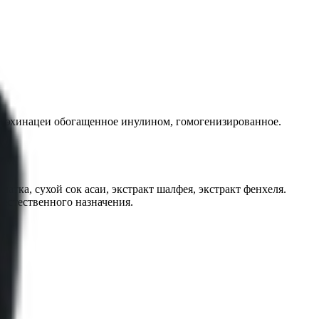
 и эхинацеи обогащенное инулином, гомогенизированное.
тка, сухой сок асаи, экстракт шалфея, экстракт фенхеля.
 естественного назначения.