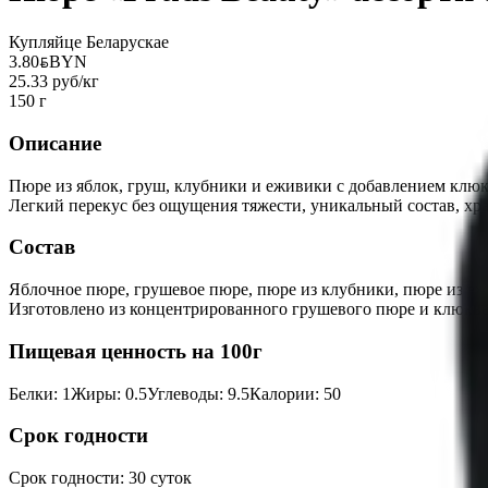
Купляйце Беларускае
3.80
BYN
BYN
25.33 руб/кг
150 г
Описание
Пюре из яблок, груш, клубники и еживики с добавлением клюк
Легкий перекус без ощущения тяжести, уникальный состав, хра
Состав
Яблочное пюре, грушевое пюре, пюре из клубники, пюре из ежи
Изготовлено из концентрированного грушевого пюре и клюквен
Пищевая ценность на 100г
Белки
:
1
Жиры
:
0.5
Углеводы
:
9.5
Калории
:
50
Срок годности
Срок годности
:
30 суток