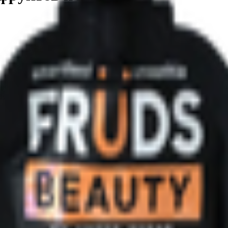
венного сока, льняной клетчатки, сока асаи, экстрактов шалфея
нится без холодильника.
вики, сок клюквенный пищевое волокно (инулин), льняная клетча
ного сока. Без добавления сахара. Содержит сахара природного