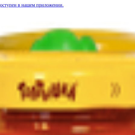
доступен в нашем приложении.
птышка» яблоко-клубника-банан с 6 месяцев
1.48
BYN
BYN
Пюре «Топтышка»
ка» яблоко-банан-сливки с 6 месяцев
1.65
BYN
BYN
Пюре «Топтышка» морк