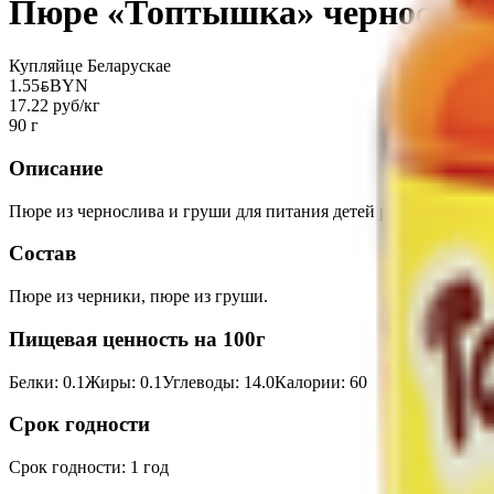
Пюре «Топтышка» чернослив
Купляйце Беларускае
1.55
BYN
BYN
17.22 руб/кг
90 г
Описание
Пюре из чернослива и груши для питания детей раннего возрас
Состав
Пюре из черники, пюре из груши.
Пищевая ценность на 100г
Белки
:
0.1
Жиры
:
0.1
Углеводы
:
14.0
Калории
:
60
Срок годности
Срок годности
:
1 год