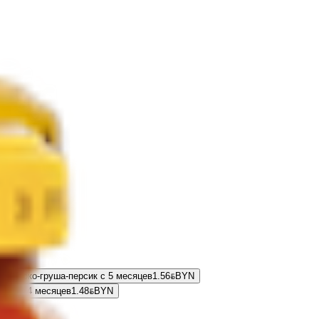
 яблоко-груша-персик с 5 месяцев
1.56
BYN
BYN
овь с 4 месяцев
1.48
BYN
BYN