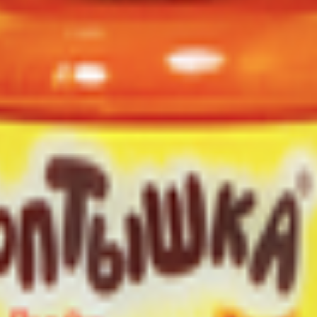
-груша
та гомогенизированное пастеризованное. Без добавления сахара.