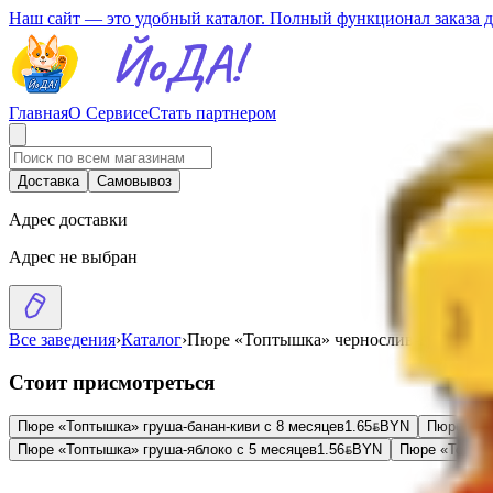
Наш сайт — это удобный каталог. Полный функционал заказа 
Главная
О Сервисе
Стать партнером
Доставка
Самовывоз
Адрес доставки
Адрес не выбран
Все заведения
›
Каталог
›
Пюре «Топтышка» чернослив-груша
Стоит присмотреться
Пюре «Топтышка» груша-банан-киви с 8 месяцев
1.65
BYN
BYN
Пюре «То
Пюре «Топтышка» груша-яблоко с 5 месяцев
1.56
BYN
BYN
Пюре «Топтыш