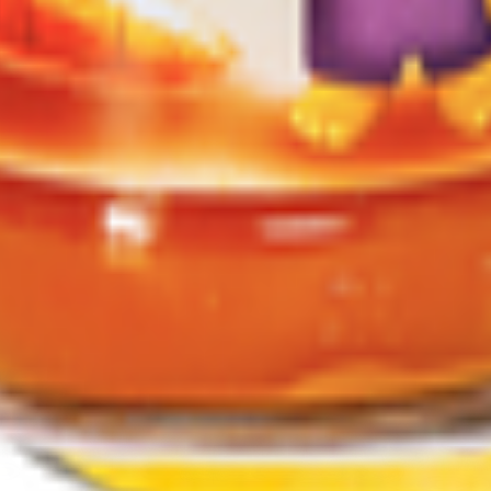
т 30.05.2003г выдано Гомельским облисполкомом
, ул. Козлова 2-А