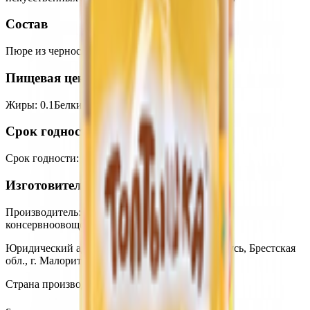
Состав
Пюре из чернослива.
Пищевая ценность на 100г
Жиры
:
0.1
Белки
:
0.1
Калории
:
65
Углеводы
:
16
Срок годности
Срок годности
:
1 год
Изготовитель
Производитель:
ОАО «Малоритский
консервноовощесушильный комбинат»
Юридический адрес:
225903, Республика Беларусь, Брестская
обл., г. Малорита, ул. Заводская, 9
Страна производства:
Республика Беларусь