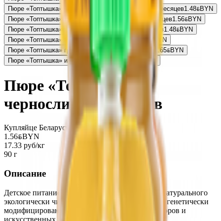
Пюре «Топтышка» яблоко-клубника с сахаром с 6 месяцев
1.48
BYN
BYN
Пюре «Топтышка» яблоко-черника-малина с 5 месяцев
1.56
BYN
BYN
Пюре «Топтышка» персик-яблоко-банан с 6 месяцев
1.48
BYN
BYN
Пюре «Топтышка» из персиков с 4 месяцев
1.56
BYN
BYN
Пюре «Топтышка» груша-банан-киви с 8 месяцев
1.65
BYN
BYN
Пюре «Топтышка» из яблок с 4 месяцев
1.56
BYN
BYN
Пюре «Топтышка»
чернослив с 4 месяцев
Купляйце Беларускае
1.56
BYN
BYN
17.33 руб/кг
90 г
Описание
Детское питание «Топтышка» произведено из натурального
экологически чистого сырья без использования генетически
модифицированных ингредиентов, ароматизаторов и
искусственных красителей и вкусовых добавок.