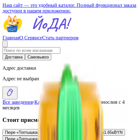
Наш сайт — это удобный каталог. Полный функционал заказа
доступен в нашем приложении.
Главная
О Сервисе
Стать партнером
Доставка
Самовывоз
Адрес доставки
Адрес не выбран
Все заведения
›
Каталог
›
Пюре «Топтышка» чернослив с 4
месяцев
Стоит присмотреться
Пюре «Топтышка» яблоко-банан-сливки с 6 месяцев
1.65
BYN
BYN
Пюре «Топтышка» морковь с 4 месяцев
1.48
BYN
BYN