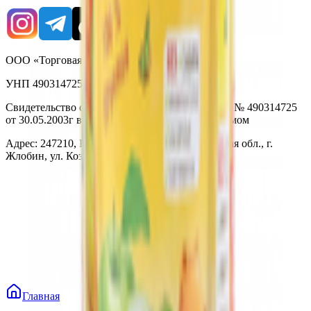
ООО «Торговая сеть «Продмир»
УНП 490314725
Свидетельство о государственной регистрации № 490314725
от 30.05.2003г выдано Гомельским облисполкомом
Адрес: 247210, Республика Беларусь, Гомельская обл., г.
Жлобин, ул. Козлова 2-А
Главная