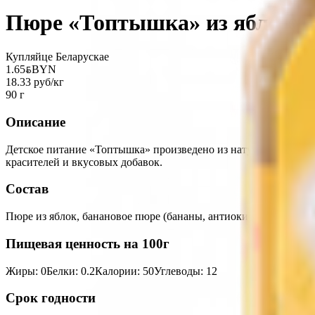
Пюре «Топтышка» из яблок-б
Купляйце Беларускае
1.65
BYN
BYN
18.33 руб/кг
90 г
Описание
Детское питание «Топтышка» произведено из натурального эк
красителей и вкусовых добавок.
Состав
Пюре из яблок, банановое пюре (бананы, антиокислитель- L-ас
Пищевая ценность на 100г
Жиры
:
0
Белки
:
0.2
Калории
:
50
Углеводы
:
12
Срок годности