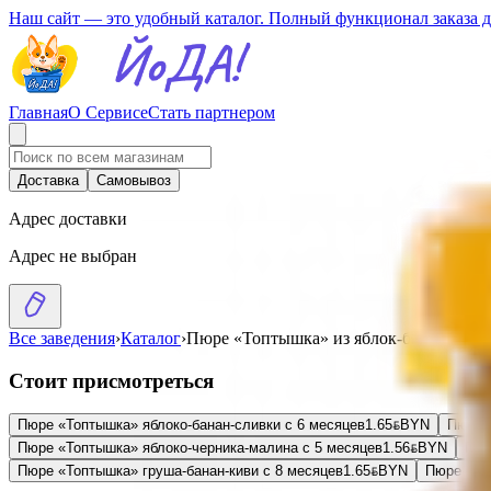
Наш сайт — это удобный каталог. Полный функционал заказа 
Главная
О Сервисе
Стать партнером
Доставка
Самовывоз
Адрес доставки
Адрес не выбран
Все заведения
›
Каталог
›
Пюре «Топтышка» из яблок-банана-мал
Стоит присмотреться
Пюре «Топтышка» яблоко-банан-сливки с 6 месяцев
1.65
BYN
BYN
Пюре 
Пюре «Топтышка» яблоко-черника-малина с 5 месяцев
1.56
BYN
BYN
Пюр
Пюре «Топтышка» груша-банан-киви с 8 месяцев
1.65
BYN
BYN
Пюре «То