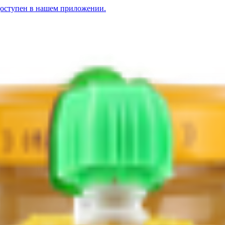
доступен в нашем приложении.
ины-вишни с 6 месяцев
«Топтышка» морковь с 4 месяцев
1.48
BYN
BYN
Пюре «Топтышка» яблоко-кл
е «Топтышка» персик-яблоко-банан с 6 месяцев
1.48
BYN
BYN
Пюре «Топтыш
птышка» из яблок с 4 месяцев
1.56
BYN
BYN