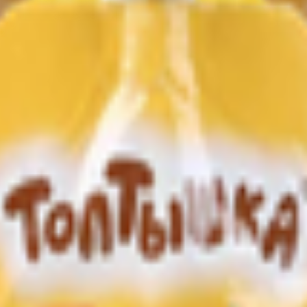
анана-малины-вишни с 6 меся
ологически чистого сырья без использования генетически моди
корбиновая кислота), пюре из малины, пюре из вишни.