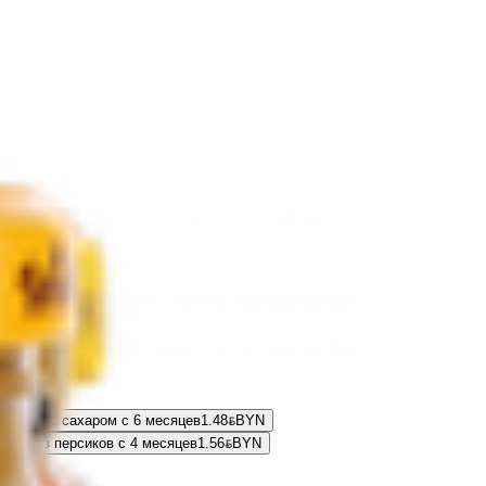
убника с сахаром с 6 месяцев
1.48
BYN
BYN
ка» из персиков с 4 месяцев
1.56
BYN
BYN