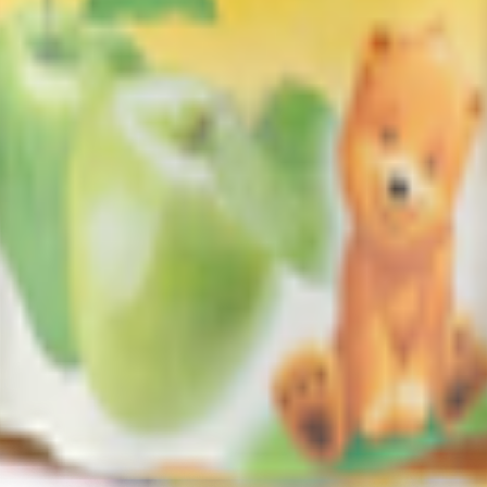
т 30.05.2003г выдано Гомельским облисполкомом
, ул. Козлова 2-А