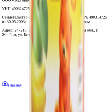
ООО «Торговая сеть «Продмир»
УНП 490314725
Свидетельство о государственной регистрации № 490314725
от 30.05.2003г выдано Гомельским облисполкомом
Адрес: 247210, Республика Беларусь, Гомельская обл., г.
Жлобин, ул. Козлова 2-А
Главная