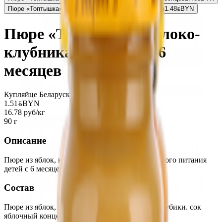
Пюре «Топтышка» персик-яблоко-банан с 6 месяцев
1.48
BYN
BYN
Пюре «Топтышка» яблоко-
клубника-голубика с 6
месяцев
Купляйце Беларускае
1.51
BYN
BYN
16.78 руб/кг
90 г
Описание
Пюре из яблок, клубники и голубики для детского питания
детей с 6 месяцев. Без добавления сахара.
Состав
Пюре из яблок, пюре из клубники, пюре из голубики. сок
яблочный концентрированный.