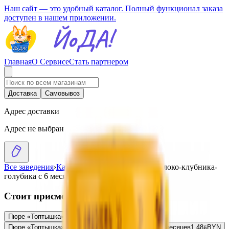
Наш сайт — это удобный каталог. Полный функционал заказа
доступен в нашем приложении.
Главная
О Сервисе
Стать партнером
Доставка
Самовывоз
Адрес доставки
Адрес не выбран
Все заведения
›
Каталог
›
Пюре «Топтышка» яблоко-клубника-
голубика с 6 месяцев
Стоит присмотреться
Пюре «Топтышка» морковь с 4 месяцев
1.46
BYN
BYN
Пюре «Топтышка» яблоко-клубника с сахаром с 6 месяцев
1.48
BYN
BYN