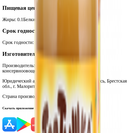
Пищевая ценность на 100г
Жиры
:
0.1
Белки
:
0.5
Калории
:
45
Углеводы
:
10
Срок годности
Срок годности
:
12 месяцев
Изготовитель
Производитель:
ОАО «Малоритский
консервноовощесушильный комбинат»
Юридический адрес:
225903, Республика Беларусь, Брестская
обл., г. Малорита, ул. Заводская, 9
Страна производства:
Республика Беларусь
Скачать приложение