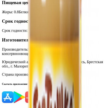
Пищевая ценность на 100г
Жиры
:
0.8
Белки
:
0.4
Калории
:
60
Углеводы
:
12
Срок годности
Срок годности
:
1 год
Изготовитель
Производитель:
ОАО «Малоритский
консервноовощесушильный комбинат»
Юридический адрес:
225903, Республика Беларусь, Брестская
обл., г. Малорита, ул. Заводская, 9
Страна производства:
Республика Беларусь
Скачать приложение