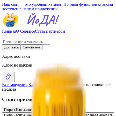
Наш сайт — это удобный каталог. Полный функционал заказа
доступен в нашем приложении.
Главная
О Сервисе
Стать партнером
Доставка
Самовывоз
Адрес доставки
Адрес не выбран
Все заведения
›
Каталог
›
Пюре «Топтышка» яблоко-сливки с 6
месяцев
Стоит присмотреться
Пюре «Топтышка» морковь с 4 месяцев
1.46
BYN
BYN
Пюре «Топтышка» яблоко-клубника с сахаром с 6 месяцев
1.48
BYN
BYN