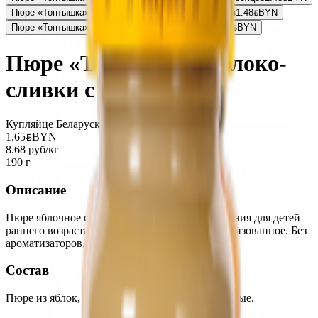
Пюре «Топтышка» персик-яблоко-банан с 6 месяцев
1.48
BYN
BYN
Пюре «Топтышка» из груш и яблок с 5 месяцев
1.59
BYN
BYN
Пюре «Топтышка» яблоко-
сливки с 6 месяцев
Купляйце Беларускае
1.65
BYN
BYN
8.68 руб/кг
190 г
Описание
Пюре яблочное со сливками для детского питания для детей
раннего возраста, гомогенизированное, стерилизованное. Без
ароматизаторов, красителей и консервантов.
Состав
Пюре из яблок, сахарный сироп, сливки питьевые.