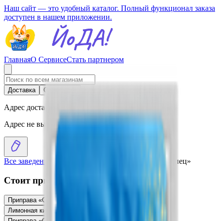
Наш сайт — это удобный каталог. Полный функционал заказа
доступен в нашем приложении.
Главная
О Сервисе
Стать партнером
Доставка
Самовывоз
Адрес доставки
Адрес не выбран
Все заведения
›
Каталог
›
Разрыхлитель для теста «Спец»
Стоит присмотреться
Приправа «Спец» для аппетитной свинины
1.63
BYN
BYN
Лимонная кислота «Спец»
1.87
BYN
BYN
Приправа «Спец » для куриных окорочков
1.63
BYN
BYN