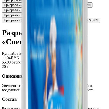
Приправа «Спец» для аппетитных мясных блюд
1.63
BYN
BYN
Приправа «Спец» для домашних котлет
1.63
BYN
BYN
Приправа «Спец» для ароматного плова
1.63
BYN
BYN
Приправа «Спец Универсальная» с лесными грибами
3.27
BYN
BYN
Разрыхлитель для теста
«Спец»
Купляйце Беларускае
1.10
BYN
BYN
55.00 руб/кг
20 г
Описание
Увеличит тесто в объеме и сделает выпечку нежной и
воздушной. Подходит для любого недрожжевого теста.
Состав
Разрыхлители (пирофосфат натрия, гидрокарбонат натрия