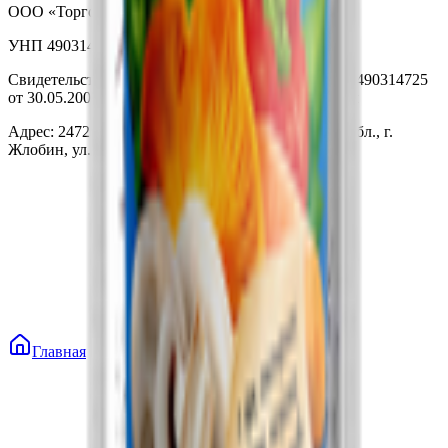
ООО «Торговая сеть «Продмир»
УНП 490314725
Свидетельство о государственной регистрации № 490314725
от 30.05.2003г выдано Гомельским облисполкомом
Адрес: 247210, Республика Беларусь, Гомельская обл., г.
Жлобин, ул. Козлова 2-А
Главная