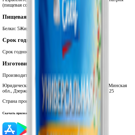
(пищевая сода)), мука пшеничная.
Пищевая ценность на 100г
Белки
:
5
Жиры
:
0.5
Углеводы
:
34
Калории
:
160
Срок годности
Срок годности
:
22 месяца
Изготовитель
Производитель:
ООО «Гурмина-ПРО»
Юридический адрес:
222750, Республика Беларусь, Минская
обл., Дзержинский р-н, г. Фаниполь, ул. Заводская, 25
Страна производства:
Республика Беларусь
Скачать приложение