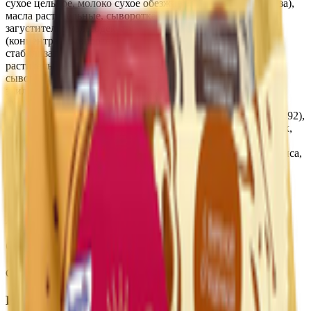
сухое цельное, молоко сухое обезжиренное, сахар (сахароза),
масла растительные, сыворотка молочная сухая, патока,
загустители: мальтодекстрин, каррагинан, ароматизатор
(концентрат сывороточного белка, ароматизаторы,
стабилизатор - ксантановая камедь)), сахар, масла
растительные, вода, продукты яичные сухие: меланж,
сыворотка молочная сухая, крахмал кукурузный, спирт
этиловый ректификованный из пищевого сырья, яйца
куриные, разрыхлители (гидрокарбонат аммония, Е450 (i),
гидрокарбонат натрия), эмульгаторы (Е322, Е471, Е476, Е492),
соль, ароматизаторы, антиокислитель Е306, какао-порошок,
консервант: сорбат калия, регулятор кислотности кислота
лимонная. Возможно наличие диоксида серы, следов арахиса,
орехов.
Пищевая ценность на 100г
Жиры
:
11
Белки
:
6
Калории
:
360
Углеводы
:
57
Срок годности
Срок годности
:
6 месяцев
Изготовитель