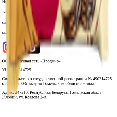
Не для электронных обращений
Тех. поддержка
support@yoda.by
Мы в соцсетях
ООО «Торговая сеть «Продмир»
УНП 490314725
Свидетельство о государственной регистрации № 490314725
от 30.05.2003г выдано Гомельским облисполкомом
Адрес: 247210, Республика Беларусь, Гомельская обл., г.
Жлобин, ул. Козлова 2-А