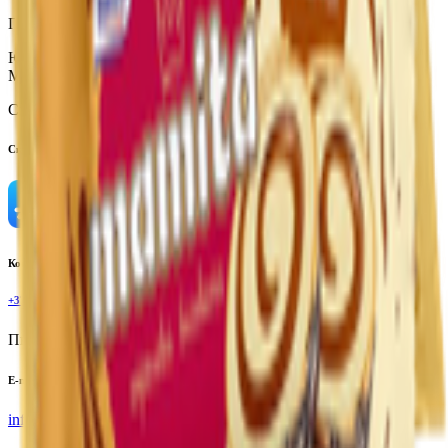
Производитель:
ООО «КДВ Минусинск»
Юридический адрес:
662605, Красноярский край, г.
Минусинск, ул. Крекерная, 8
Страна производства:
Россия
Скачать приложение
Контактный телефон
+375(29)6875999
Пн-Пт: 8:00 - 17:00
E-mail
info@yoda.by