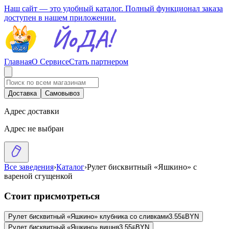
Наш сайт — это удобный каталог. Полный функционал заказа
доступен в нашем приложении.
Главная
О Сервисе
Стать партнером
Доставка
Самовывоз
Адрес доставки
Адрес не выбран
Все заведения
›
Каталог
›
Рулет бисквитный «Яшкино» с
вареной сгущенкой
Стоит присмотреться
Рулет бисквитный «Яшкино» клубника со сливками
3.55
BYN
BYN
Рулет бисквитный «Яшкино» вишня
3.55
BYN
BYN