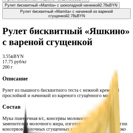
Рулет бисквитный «Mamita» с шоколадной начинкой
2.78
BYN
BYN
Рулет бисквитный «Mamita» с начинкой из вареной
сгущенкой
2.78
BYN
BYN
Рулет бисквитный «Яшкино»
с вареной сгущенкой
3.55
BYN
BYN
17.75 руб/кг
200 г
Описание
Рулет из пышного бисквитного теста с нежной кремовой
прослойкой и начинкой из вареного сгущённого молока.
Состав
Мука пшеничная в/с, консервы молокосодержащие с
заменителем молочного жира, изготовленные по технологии
консервов молочных сгущенных с сахаром вареных (молоко