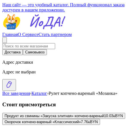
Наш сайт — это удобный каталог. Полный функционал заказа
доступен в нашем приложении.
Главная
О Сервисе
Стать партнером
Доставка
Самовывоз
Адрес доставки
Адрес не выбран
Все заведения
›
Каталог
›
Рулет копчено-вареный «Мозаика»
Стоит присмотреться
Продукт из свинины «Закуска элитная» копчено-вареный
10.03
BYN
BYN
Окорочок копчено-вареный «Классический»
7.76
BYN
BYN