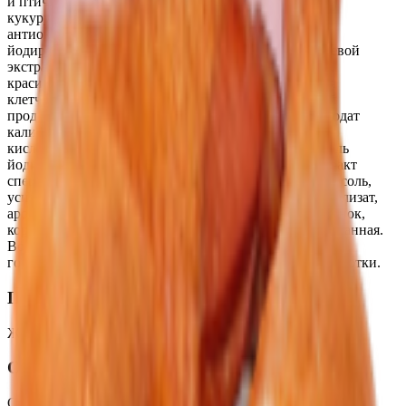
и птичьего сырья, усилитель вкуса и аромата Е621,
кукурузный крахмал, мальтодекстрин, инулин,
антиокислитель Е301, масло растительное, соль
йодированная, декстроза, экстракты специй, дрожжевой
экстракт, ароматизаторы. ароматизатор коптильный,
краситель Е120), крахмал картофельный, пшеничная
клетчатка, комплексная пищевая добавка для мясной
продукции с йодом (соль, фиксатор окраски Е250, йодат
калия), комплексная пищевая добавка (регуляторы
кислотности Е262i, Е331iii, антиокислитель Е301, соль
йодированная), комплексная пищевая добавка (экстракт
специй (перец чили) (носитель - декстроза), пищевая соль,
усилитель вкуса и аромата Е621, растительный гидролизат,
ароматизатор натуральный (лук), ароматизаторы (чеснок,
кориандр)), сыворотка молочная сухая деминерализованная.
Возможно наличие следовых остатков сои, сельдерея,
горчицы, яиц, арахиса, орехов и продуктов их переработки.
Пищевая ценность на 100г
Жиры
:
14
Белки
:
12
Калории
:
180
Углеводы
:
0
Срок годности
Срок годности
:
25 суток