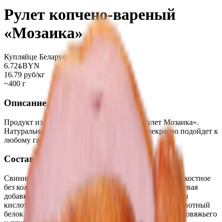
Рулет копчено-вареный
«Мозаика»
Купляйце Беларускае
6.72
BYN
BYN
16.79 руб/кг
~400 г
Описание
Продукт из свинины копчено-вареный «Рулет Мозаика».
Натуральное копчение, из свежего мяса, прекрасно подойдет к
любому гарниру!
Состав
Свинина, вода питьевая, мясо цыплят-бройлеров бескостное
без кожи, кожа цыплят-бройлеров, комплексная пищевая
добавка (загустители: Е407а, Е1412, Е425; регуляторы
кислотности Е451, Е331; растительная клетчатка, животный
белок (содержит коллаген) полученный из свиного, говяжьего