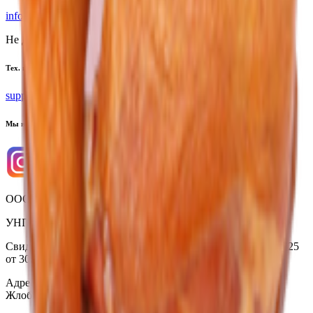
info@yoda.by
Не для электронных обращений
Тех. поддержка
support@yoda.by
Мы в соцсетях
ООО «Торговая сеть «Продмир»
УНП 490314725
Свидетельство о государственной регистрации № 490314725
от 30.05.2003г выдано Гомельским облисполкомом
Адрес: 247210, Республика Беларусь, Гомельская обл., г.
Жлобин, ул. Козлова 2-А