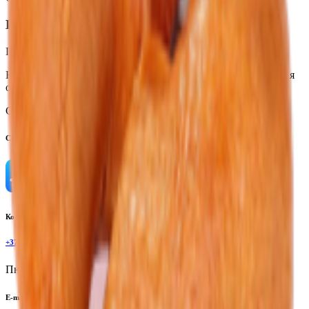
Изготовитель
Производитель:
ПУП «Брестские традиции»
Юридический адрес:
225880, Республика Беларусь, Брестская
обл., Кобринский р-н, Гомельское шоссе, 3ий км.
Страна производства:
Республика Беларусь
Скачать приложение
Контактный телефон
+375(29)6875999
Пн-Пт: 8:00 - 17:00
E-mail