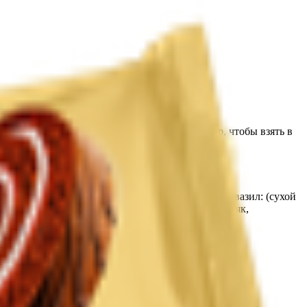
олняет чашку кофе или чая. Идеальный размер, чтобы взять в
рмализованное, сахар-песок)смесь кондитерская Овазил: (сухой
 «Сиболет» (вода, эмульгаторы, ароматизатор, коньяк,
лимонная.