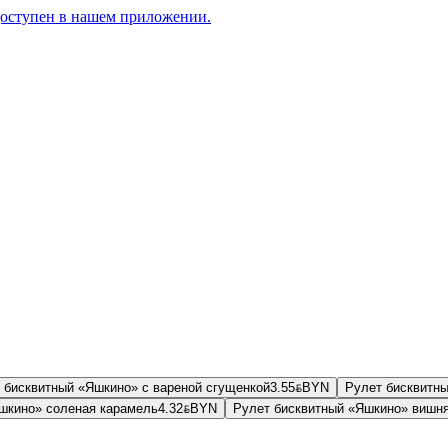
доступен в нашем приложении.
 бисквитный «Яшкино» с вареной сгущенкой
3.55
BYN
BYN
Рулет бисквитны
шкино» соленая карамель
4.32
BYN
BYN
Рулет бисквитный «Яшкино» вишн