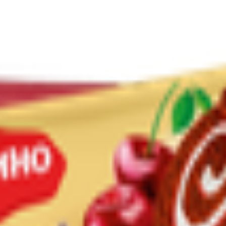
добном формате! Он тает во рту, в меру сладкий и идеально доп
сочком нежного удовольствия!
, масло сливочное 62,5%, молоко сгущенное цельное: (молоко но
ь, агар-агар Е 406, пудра сахарная, комплексная пищевая добавка
ыхлитель, регулятор кислотности), соль йодированная, кислота 