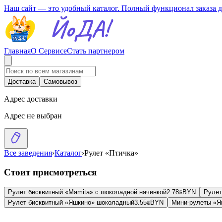
Наш сайт — это удобный каталог. Полный функционал заказа 
Главная
О Сервисе
Стать партнером
Доставка
Самовывоз
Адрес доставки
Адрес не выбран
Все заведения
›
Каталог
›
Рулет «Птичка»
Стоит присмотреться
Рулет бисквитный «Mamita» с шоколадной начинкой
2.78
BYN
BYN
Рулет
Рулет бисквитный «Яшкино» шоколадный
3.55
BYN
BYN
Мини-рулеты «Я