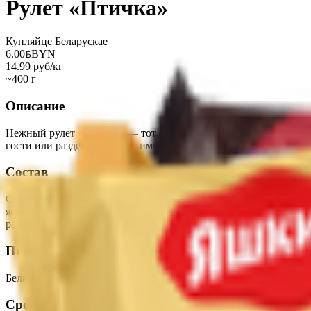
Рулет «Птичка»
Купляйце Беларускае
6.00
BYN
BYN
14.99 руб/кг
~400 г
Описание
Нежный рулет «Птичка» — тот самый вкус любимого десерта в у
гости или разделить с близкими за ужином. Побалуйте себя ку
Состав
Сахар-песок, вода питьевая, яйцо куриное, мука в/с пшеничная
яичный белок, сахар, загустители, регулятор кислотности), сол
разрыхлитель для теста «Линденер»: (пшеничный крахмал, разр
Пищевая ценность на 100г
Белки
:
3.0
Жиры
:
4.5
Углеводы
:
59.0
Калории
:
290
Срок годности