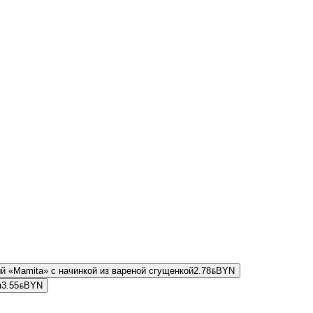
й «Mamita» с начинкой из вареной сгущенкой
2.78
BYN
BYN
я
3.55
BYN
BYN