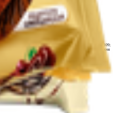
очный кондитерский цех «Мир продуктов №4» 247210,
. Жлобин, ул. Шоссейная, 109; Кондитерский цех ТРЦ «3
лика Беларусь, Гомельская обл., г. Жлобин, ул. Шоссейная, 109;
ка Беларусь, Гомельская обл., г. Жлобин, мкр.18, д. 6А; Кухня