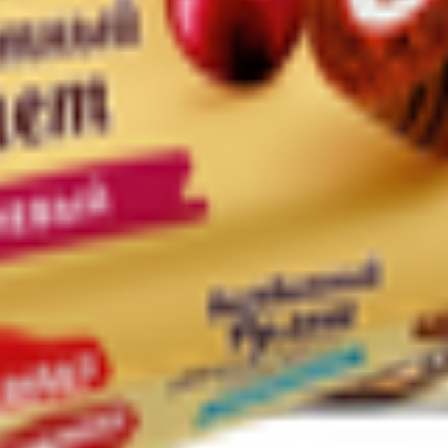
 Республика Беларусь, г. Жлобин, ул. Шоссейная, 109; Доготов
катов ТРЦ «3 Желания» Республика Беларусь, Гомельская обл., г
обин, ул. Шоссейная, 109; Кухня кафе-бистро «3 минуты», Респуб
обл., г. Жлобин, ул. Шоссейная, 109; Кухня «Кафе ХЗ», Республи
г. Жлобин, ул. Шоссейная, 109А