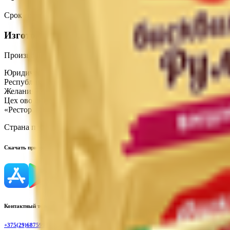
Срок годности
:
(4 + 2)°С - 72 часа
Изготовитель
Производитель:
ООО «Торговая сеть «Продмир»
Юридический адрес:
Кондитерский цех «Три желания», 247210,
Республика Беларусь, ул. К.Маркса, 2г; Цех мясных полуфабри
Желания», 247210, Республика Беларусь. Гомельская обл., г. Жл
Цех овощных полуфабрикатов, Республика Беларусь, Гомельская 
«Ресторан R&B Crash», Республика Беларусь, Гомельская обл., 
Страна производства:
Республика Беларусь
Скачать приложение
Контактный телефон
+375(29)6875999