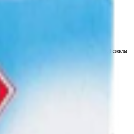
ате переработки сахаросодержащего сырья - сахарной свеклы