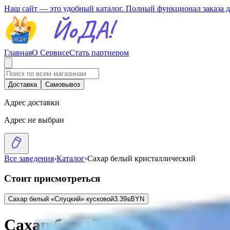
Наш сайт — это удобный каталог. Полный функционал заказа 
Главная
О Сервисе
Стать партнером
Доставка
Самовывоз
Адрес доставки
Адрес не выбран
Все заведения
›
Каталог
›
Сахар белый кристаллический
Стоит присмотреться
Сахар белый «Слуцкий» кусковой
3.39
BYN
BYN
Сахар белый кристаллически