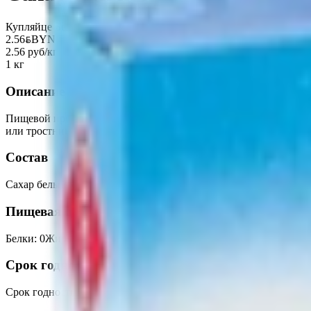
Купляйце Беларускае
2.56
BYN
BYN
2.56 руб/кг
1 кг
Описание
Пищевой продукт, представляющий собой кристаллизованную, б
или тростникового сахара-сырца.
Состав
Сахар белый кристаллический.
Пищевая ценность на 100г
Белки
:
0
Жиры
:
0
Углеводы
:
100
Калории
:
400
Срок годности
Срок годности
:
5 лет