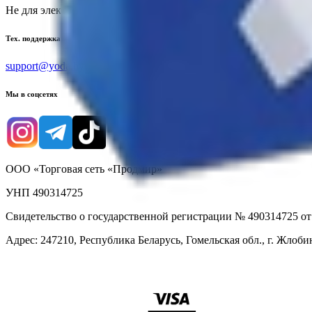
Не для электронных обращений
Тех. поддержка
support@yoda.by
Мы в соцсетях
ООО «Торговая сеть «Продмир»
УНП 490314725
Свидетельство о государственной регистрации № 490314725 о
Адрес: 247210, Республика Беларусь, Гомельская обл., г. Жлобин