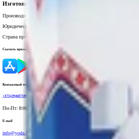
Изготовитель
Производитель:
ОАО «Городейский сахарный комбинат»
Юридический адрес:
222611, Республика Беларусь, Минская обл.,
Страна производства:
Республика Беларусь
Скачать приложение
Контактный телефон
+375(29)6875999
Пн-Пт: 8:00 - 17:00
E-mail
info@yoda.by