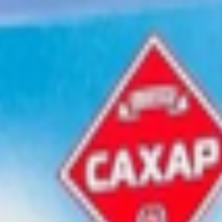
ез вкусоароматических добавок сахарозу, полученную в результ