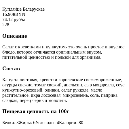
Купляйце Беларускае
16.90
BYN
BYN
74.12 руб/кг
228 г
Описание
Салат с креветками и кунжутом- это очень простое и вкусное
блюдо. которое отличается оригинальным вкусом,
питательной ценностью и пользой для организма.
Состав
Капуста листовая, креветки королевские свежемороженные,
огурцы свежие, томат свежий, апельсин, сыр моцарелла, соус
кунжутно-ореховый, оливки, салат руккола, масло
растительное, икра лососевая, микрозелень, соль, паприка
сладкая, перец черный молотый.
Пищевая ценность на 100г
Белки
:
3
Жиры
:
6
Углеводы
:
4
Калории
:
80