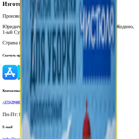
Изготовитель
Производитель:
СП «Тсин Эст Трейд»
Юридический адрес:
222161, Республика Беларусь, г. Жодино,
1-ый Сухогрядский, пр-д, 4
Страна производства:
Республика Беларусь
Скачать приложение
Контактный телефон
+375(29)6875999
Пн-Пт: 8:00 - 17:00
E-mail