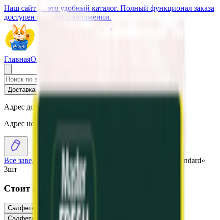
Наш сайт — это удобный каталог. Полный функционал заказа
доступен в нашем приложении.
Главная
О Сервисе
Стать партнером
Доставка
Самовывоз
Адрес доставки
Адрес не выбран
Все заведения
›
Каталог
›
Салфетки губчатые «Tetex Standard»
3шт
Стоит присмотреться
Салфетки универсальные «Master Fresh» 5шт
2.35
BYN
BYN
Салфетки универсальные «Master Fresh» 3шт
1.54
BYN
BYN