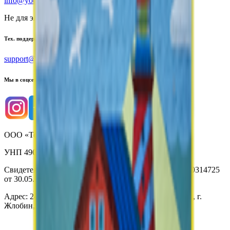
info@yoda.by
Не для электронных обращений
Тех. поддержка
support@yoda.by
Мы в соцсетях
ООО «Торговая сеть «Продмир»
УНП 490314725
Свидетельство о государственной регистрации № 490314725
от 30.05.2003г выдано Гомельским облисполкомом
Адрес: 247210, Республика Беларусь, Гомельская обл., г.
Жлобин, ул. Козлова 2-А