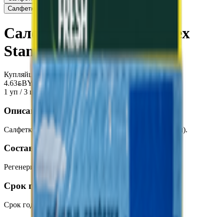
Салфетки губчатые «Чистюля» 3шт
4.85
BYN
BYN
Салфетки губчатые «Tetex
Standard» 3шт
Купляйце Беларускае
4.63
BYN
BYN
1 уп / 3 шт
Описание
Салфетки губчатые (из регенерированной целлюлозы).
Состав
Регенерированная целлюлоза.
Срок годности
Срок годности
:
Не ограничен