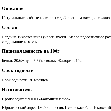
Описание
Натуральные рыбные консервы с добавлением масла, стерилизов
Состав
Сардина тихоокеанская (иваси, куски), масло подсолнечное р
содержащие глютен.
Пищевая ценность на 100г
Белки
:
20.6
Жиры
:
7.7
Углеводы
:
0
Калории
:
152
Срок годности
Срок годности
:
36 месяцев
Изготовитель
Производитель:
ООО «Балт-Фиш плюс»
Юридический адрес:
180506, Россия, Псковская обл., Псковски