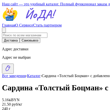
Наш сайт — это удобный каталог. Полный функционал заказа 
Главная
О Сервисе
Стать партнером
Доставка
Самовывоз
Адрес доставки
Адрес не выбран
Все заведения
›
Каталог
›
Сардина «Толстый Боцман» с добавлен
Сардина «Толстый Боцман» с
5.16
BYN
BYN
21.50 руб/кг
240 г