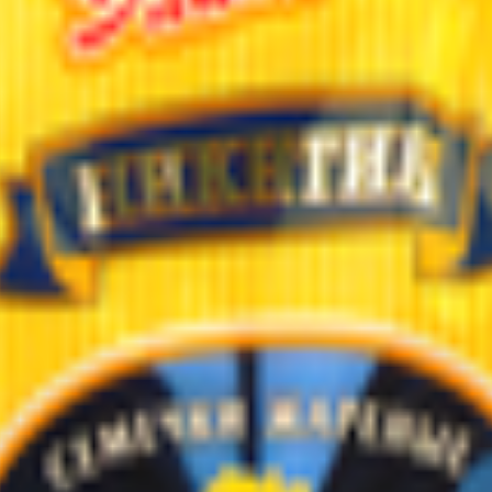
Мартина» жареные с солью
и.