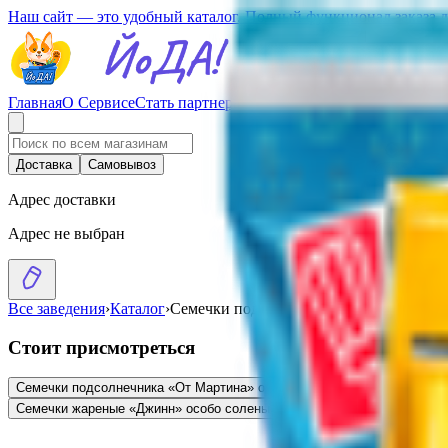
Наш сайт — это удобный каталог. Полный функционал заказа 
Главная
О Сервисе
Стать партнерам
Доставка
Самовывоз
Адрес доставки
Адрес не выбран
Все заведения
›
Каталог
›
Семечки подсолнечника «От Мартина» 
Стоит присмотреться
Семечки подсолнечника «От Мартина» отборные жареные
2.66
BYN
BYN
Семечки жареные «Джинн» особо соленые
3.29
BYN
BYN
Семечки подсо