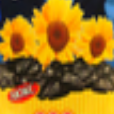
 Академика А.К. Красина, д. 201/1, к. 152