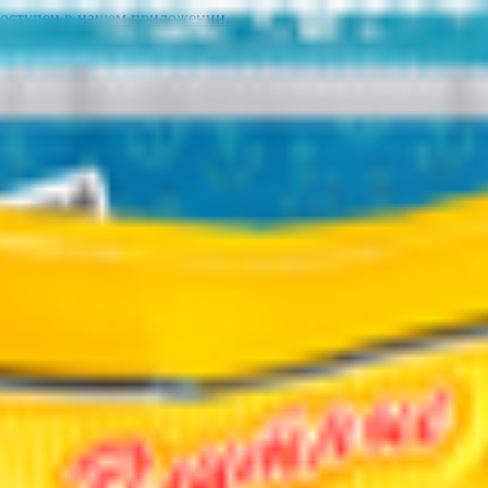
доступен в нашем приложении.
жареные с солью
Ядра подсолнечника очищенные
1.97
BYN
BYN
Семечки жареные «Джинн»
лнечника «Никитин» Элитные люкс жареные
3.91
BYN
BYN