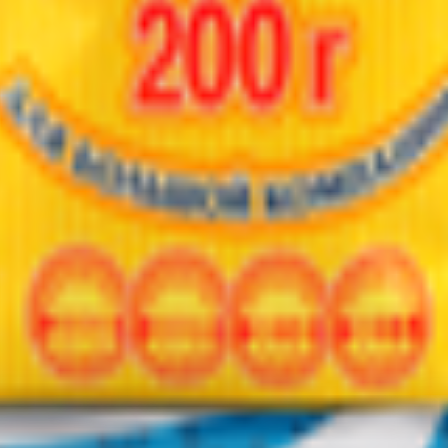
т 30.05.2003г выдано Гомельским облисполкомом
, ул. Козлова 2-А