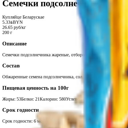
Семечки подсолнечника «От 
Купляйце Беларускае
5.33
BYN
BYN
26.65 руб/кг
200 г
Описание
Семечки подсолнечника жареные, отборные, с добавлением сол
Состав
Обжаренные семена подсолнечника, соль.
Пищевая ценность на 100г
Жиры
:
53
Белки
:
21
Калории
:
580
Углеводы
:
5
Срок годности
Срок годности
:
6 месяцев