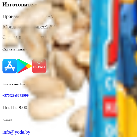
Изготовитель
Производитель:
ООО «Мартин Бел»
Юридический адрес:
220109, Республика Беларусь, г. Минск, ул.
Страна производства:
Республика Беларусь
Скачать приложение
Контактный телефон
+375(29)6875999
Пн-Пт: 8:00 - 17:00
E-mail
info@yoda.by