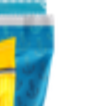
 соленые
3.29
BYN
BYN