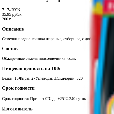
7.17
BYN
BYN
35.85 руб/кг
200 г
Описание
Семечки подсолнечника жареные, отборные, с добавлением сол
Состав
Обжаренные семена подсолнечника, соль.
Пищевая ценность на 100г
Белки
:
15
Жиры
:
27
Углеводы
:
3.5
Калории
:
320
Срок годности
Срок годности
:
При t от 0℃ до +25℃-240 суток
Изготовитель