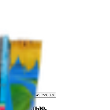
ртина» полосатые с солью
6.22
BYN
BYN
тые с солью.