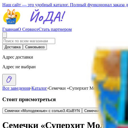
Наш сайт — это удобный каталог. Полный функционал заказа 
Главная
О Сервисе
Стать партнером
Доставка
Самовывоз
Адрес доставки
Адрес не выбран
Все заведения
›
Каталог
›
Семечки «Суперхит Молодежные» «Мар
Стоит присмотреться
Семечки «Молодежные» с солью
3.41
BYN
BYN
Семечки подсолнечника 
Семечки «Суперхит Молодежн