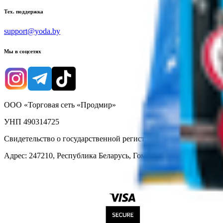
Тех. поддержка
support@yoda.by
Мы в соцсетях
ООО «Торговая сеть «Продмир»
УНП 490314725
Свидетельство о государственной регистрации № 490314725 о
Адрес: 247210, Республика Беларусь, Гомельская обл., г. Жлобин