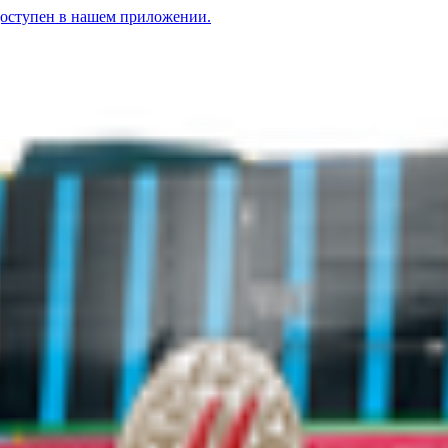
доступен в нашем приложении.
тин» крупные полосатые с солью.
«Никитин» жареные с солью
4.11
BYN
BYN
Семечки подсолнечника «От Ма
ые» «Мартин» крупные полоса