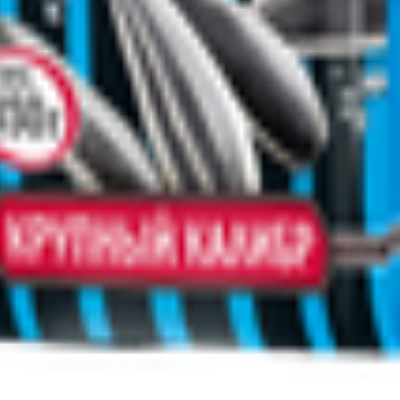
т 30.05.2003г выдано Гомельским облисполкомом
, ул. Козлова 2-А