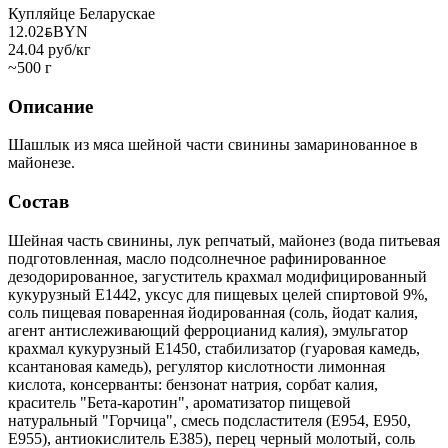
Купляйце Беларускае
12.02
BYN
BYN
24.04 руб/кг
~500 г
Описание
Шашлык из мяса шейной части свинины замаринованное в
майонезе.
Состав
Шейная часть свинины, лук репчатый, майонез (вода питьевая
подготовленная, масло подсолнечное рафинированное
дезодорированное, загуститель крахмал модифицированный
кукурузный Е1442, уксус для пищевых целей спиртовой 9%,
соль пищевая поваренная йодированная (соль, йодат калия,
агент антислеживающий ферроцианид калия), эмульгатор
крахмал кукурузный Е1450, стабилизатор (гуаровая камедь,
ксантановая камедь), регулятор кислотности лимонная
кислота, консерванты: бензонат натрия, сорбат калия,
краситель "Бета-каротин", ароматизатор пищевой
натуральный "Горчица", смесь подсластителя (Е954, Е950,
Е955), антиокислитель Е385), перец черный молотый, соль