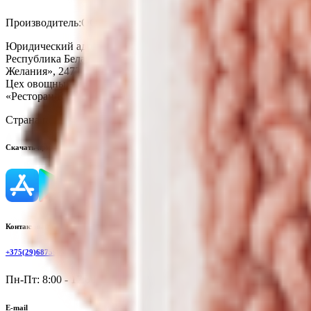
Производитель:
ООО «Торговая сеть «Продмир»
Юридический адрес:
Кондитерский цех «Три желания», 247210,
Республика Беларусь, ул. К.Маркса, 2г; Цех мясных полуфабри
Желания», 247210, Республика Беларусь. Гомельская обл., г. Жл
Цех овощных полуфабрикатов, Республика Беларусь, Гомельская 
«Ресторан R&B Crash», Республика Беларусь, Гомельская обл., 
Страна производства:
Республика Беларусь
Скачать приложение
Контактный телефон
+375(29)6875999
Пн-Пт: 8:00 - 17:00
E-mail