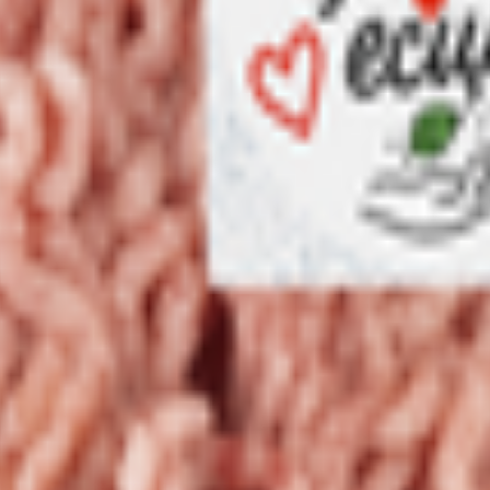
аринованное в майонезе.
тый, соль, соус майонезный, перец черный молотый.