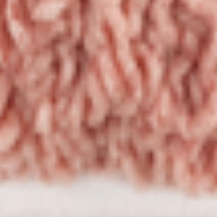
т 30.05.2003г выдано Гомельским облисполкомом
, ул. Козлова 2-А