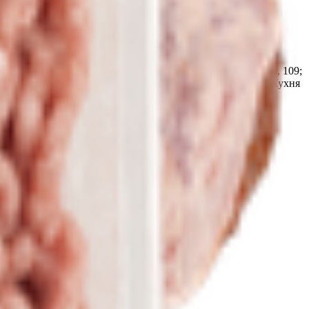
очный кондитерский цех «Мир продуктов №4» 247210,
. Жлобин, ул. Шоссейная, 109; Кондитерский цех ТРЦ «3
лика Беларусь, Гомельская обл., г. Жлобин, ул. Шоссейная, 109;
ка Беларусь, Гомельская обл., г. Жлобин, мкр.18, д. 6А; Кухня