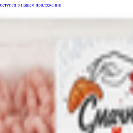
доступен в нашем приложении.
YN
Фарш «Нежный» свиной
5.95
BYN
BYN
езом