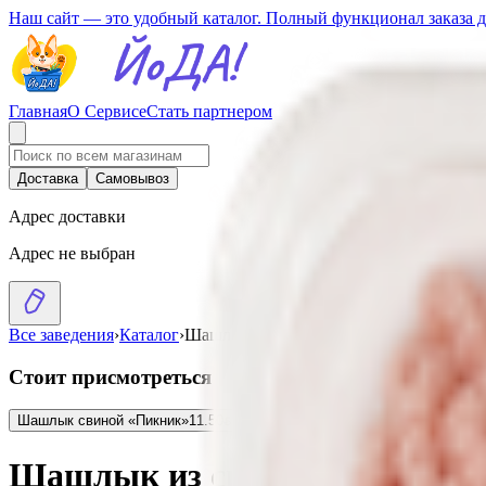
Наш сайт — это удобный каталог. Полный функционал заказа 
Главная
О Сервисе
Стать партнером
Доставка
Самовывоз
Адрес доставки
Адрес не выбран
Все заведения
›
Каталог
›
Шашлык из свинины с майонезом
Стоит присмотреться
Шашлык свиной «Пикник»
11.50
BYN
BYN
Шашлык из филе птицы
8.99
BYN
B
Шашлык из свинины с майон