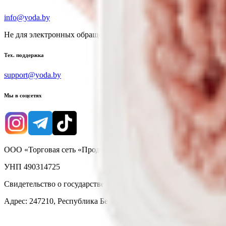
info@yoda.by
Не для электронных обращений
Тех. поддержка
support@yoda.by
Мы в соцсетях
ООО «Торговая сеть «Продмир»
УНП 490314725
Свидетельство о государственной регистрации № 490314725 о
Адрес: 247210, Республика Беларусь, Гомельская обл., г. Жлобин