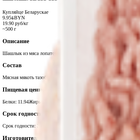
Купляйце Беларускае
9.95
BYN
BYN
19.90 руб/кг
~500 г
Описание
Шашлык из мяса лопаточной/тазобедренной части свинины зам
Состав
Мясная мякоть тазобедренная или лопаточная часть, лук репча
Пищевая ценность на 100г
Белки
:
11.94
Жиры
:
25.51
Углеводы
:
1.4
Калории
:
284.29
Срок годности
Срок годности
:
24 часа при t +2 +6°С
Изготовитель