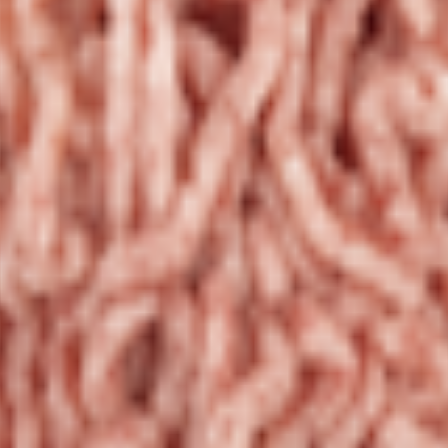
 Республика Беларусь, г. Жлобин, ул. Шоссейная, 109; Доготов
катов ТРЦ «3 Желания» Республика Беларусь, Гомельская обл., г
обин, ул. Шоссейная, 109; Кухня кафе-бистро «3 минуты», Респуб
обл., г. Жлобин, ул. Шоссейная, 109; Кухня «Кафе ХЗ», Республи
г. Жлобин, ул. Шоссейная, 109А