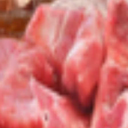
езом
аринованное в майонезе.
тый, соль, соус майонезный, перец черный молотый.