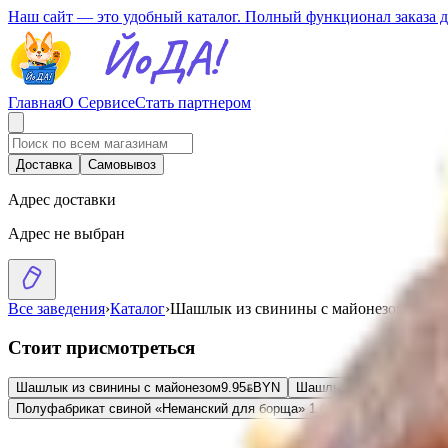
Наш сайт — это удобный каталог. Полный функционал заказа 
Главная
О Сервисе
Стать партнером
Доставка
Самовывоз
Адрес доставки
Адрес не выбран
Все заведения
›
Каталог
›
Шашлык из свинины с майонезом
Стоит присмотреться
Шашлык из свинины с майонезом
9.95
BYN
BYN
Шашлык свиной «Пикник
Полуфабрикат свиной «Неманский для борща»
1.65
BYN
BYN