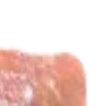
Шашлык из филе птицы
8.99
BYN
BYN