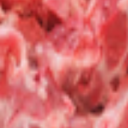
 Республика Беларусь, г. Жлобин, ул. Шоссейная, 109; Доготов
катов ТРЦ «3 Желания» Республика Беларусь, Гомельская обл., г
обин, ул. Шоссейная, 109; Кухня кафе-бистро «3 минуты», Респуб
обл., г. Жлобин, ул. Шоссейная, 109; Кухня «Кафе ХЗ», Республи
г. Жлобин, ул. Шоссейная, 109А