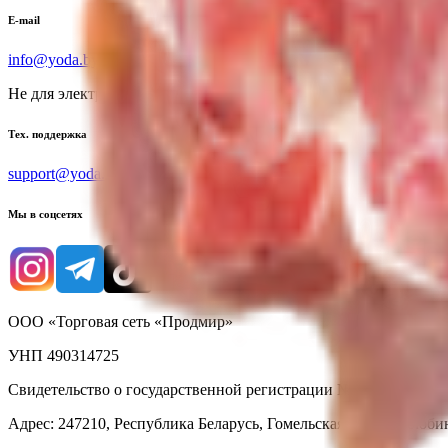
E-mail
info@yoda.by
Не для электронных обращений
Тех. поддержка
support@yoda.by
Мы в соцсетях
ООО «Торговая сеть «Продмир»
УНП 490314725
Свидетельство о государственной регистрации № 490314725 о
Адрес: 247210, Республика Беларусь, Гомельская обл., г. Жлобин