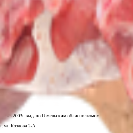
т 30.05.2003г выдано Гомельским облисполкомом
, ул. Козлова 2-А