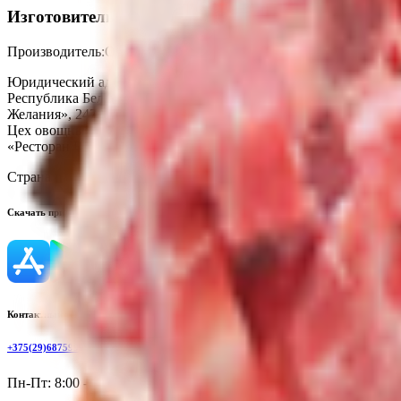
Изготовитель
Производитель:
ООО «Торговая сеть «Продмир»
Юридический адрес:
Кондитерский цех «Три желания», 247210,
Республика Беларусь, ул. К.Маркса, 2г; Цех мясных полуфабри
Желания», 247210, Республика Беларусь. Гомельская обл., г. Жл
Цех овощных полуфабрикатов, Республика Беларусь, Гомельская 
«Ресторан R&B Crash», Республика Беларусь, Гомельская обл., 
Страна производства:
Республика Беларусь
Скачать приложение
Контактный телефон
+375(29)6875999
Пн-Пт: 8:00 - 17:00