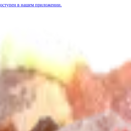
доступен в нашем приложении.
»
11.50
BYN
BYN
Рагу из свинины «Классическое» замороженный
3.35
BYN
BYN