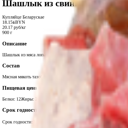
Шашлык из свинины с майон
Купляйце Беларускае
18.15
BYN
BYN
20.17 руб/кг
900 г
Описание
Шашлык из мяса лопаточной/тазобедренной части свинины зам
Состав
Мясная мякоть тазобедренная или лопаточная часть, лук репча
Пищевая ценность на 100г
Белки
:
12
Жиры
:
24
Углеводы
:
1.5
Калории
:
270
Срок годности
Срок годности
:
При t не выше -10-18℃-30 суток