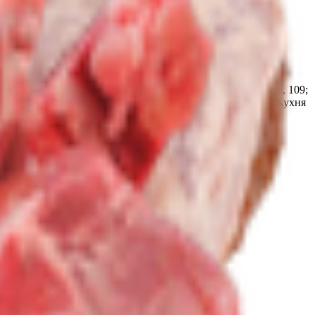
очный кондитерский цех «Мир продуктов №4» 247210,
. Жлобин, ул. Шоссейная, 109; Кондитерский цех ТРЦ «3
лика Беларусь, Гомельская обл., г. Жлобин, ул. Шоссейная, 109;
ка Беларусь, Гомельская обл., г. Жлобин, мкр.18, д. 6А; Кухня