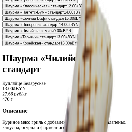
Шаурма «Классическая» стандарт
12.00
BYN
BYN
Шаурма «Наггетс-Бум» стандарт
14.00
BYN
BYN
Шаурма «Сочный Биф» стандарт
16.00
BYN
BYN
Шаурма «Пеперони» стандарт
14.00
BYN
BYN
Шаурма «Чилийская» мини
9.00
BYN
BYN
Шаурма «Терияки» стандарт
13.00
BYN
BYN
Шаурма «Корейская» стандарт
13.00
BYN
BYN
Шаурма «Чилийская»
стандарт
Купляйце Беларускае
13.00
BYN
BYN
27.66 руб/кг
470 г
Описание
Куриное мясо гриль с добавлением острого перца халапеньо,
капусты, огурца и фирменного соуса.