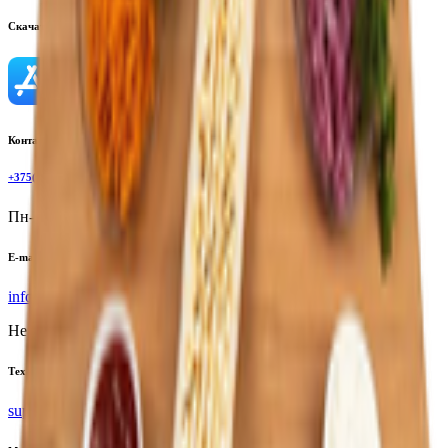
Скачать приложение
Контактный телефон
+375(29)6875999
Пн-Пт: 8:00 - 17:00
E-mail
info@yoda.by
Не для электронных обращений
Тех. поддержка
support@yoda.by