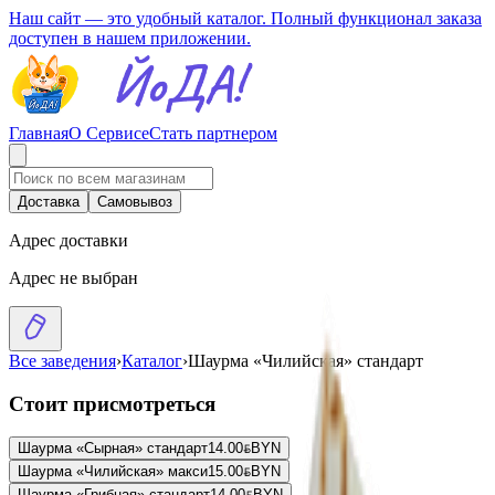
Наш сайт — это удобный каталог. Полный функционал заказа
доступен в нашем приложении.
Главная
О Сервисе
Стать партнером
Доставка
Самовывоз
Адрес доставки
Адрес не выбран
Все заведения
›
Каталог
›
Шаурма «Чилийская» стандарт
Стоит присмотреться
Шаурма «Сырная» стандарт
14.00
BYN
BYN
Шаурма «Чилийская» макси
15.00
BYN
BYN
Шаурма «Грибная» стандарт
14.00
BYN
BYN