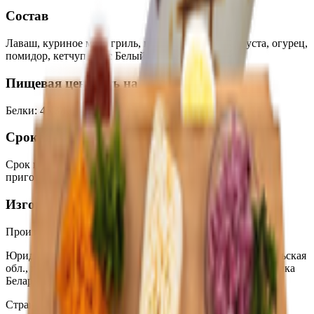
Состав
Лаваш, куриное мясо гриль, перец халапеньо, капуста, огурец,
помидор, кетчуп, соус Белый.
Пищевая ценность на 100г
Белки
:
45.3
Жиры
:
59.6
Углеводы
:
38
Калории
:
721
Срок годности
Срок годности
:
3,5 часа при t от +2 до +6°С с момента
приготовления
Изготовитель
Производитель:
ООО «Формула-Едим»
Юридический адрес:
247210, Республика Беларусь, Гомельская
обл., г.Жлобин, ул.Первомайская, д.59а; 247210, Республика
Беларусь, Гомельская обл., г. Жлобин. ул. Красная, 44
Страна производства:
Республика Беларусь