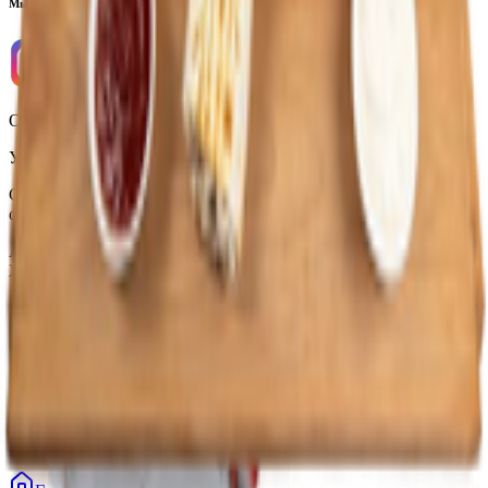
Мы в соцсетях
ООО «Торговая сеть «Продмир»
УНП 490314725
Свидетельство о государственной регистрации № 490314725
от 30.05.2003г выдано Гомельским облисполкомом
Адрес: 247210, Республика Беларусь, Гомельская обл., г.
Жлобин, ул. Козлова 2-А