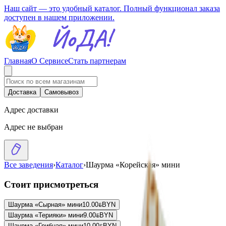
Наш сайт — это удобный каталог. Полный функционал заказа
доступен в нашем приложении.
Главная
О Сервисе
Стать партнерам
Доставка
Самовывоз
Адрес доставки
Адрес не выбран
Все заведения
›
Каталог
›
Шаурма «Корейская» мини
Стоит присмотреться
Шаурма «Сырная» мини
10.00
BYN
BYN
Шаурма «Терияки» мини
9.00
BYN
BYN
Шаурма «Грибная» мини
10.00
BYN
BYN