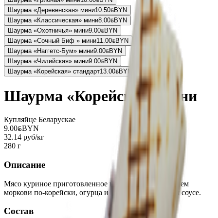
Шаурма «Деревенская» мини
10.50
BYN
BYN
Шаурма «Классическая» мини
8.00
BYN
BYN
Шаурма «Охотничья» мини
9.00
BYN
BYN
Шаурма «Сочный Биф » мини
11.00
BYN
BYN
Шаурма «Наггетс-Бум» мини
9.00
BYN
BYN
Шаурма «Чилийская» мини
9.00
BYN
BYN
Шаурма «Корейская» стандарт
13.00
BYN
BYN
Шаурма «Корейская» мини
Купляйце Беларускае
9.00
BYN
BYN
32.14 руб/кг
280 г
Описание
Мясо куриное приготовленное на гриле с добавлением
моркови по-корейски, огурца и томата в фирменном соусе.
Состав