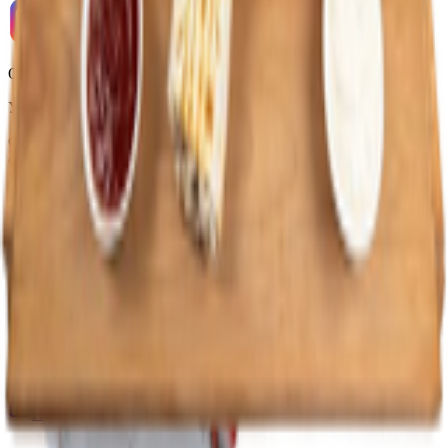
ООО «Торговая сеть «Продмир»
УНП 490314725
Свидетельство о государственной регистрации № 490314725
от 30.05.2003г выдано Гомельским облисполкомом
Адрес: 247210, Республика Беларусь, Гомельская обл., г.
Жлобин, ул. Козлова 2-А
Главная