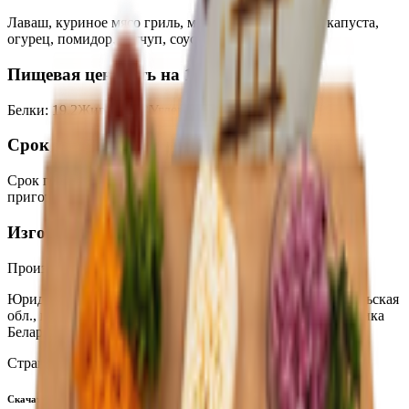
Лаваш, куриное мясо гриль, морковь по-корейски, капуста,
огурец, помидор, кетчуп, соус «Белый».
Пищевая ценность на 100г
Белки
:
19.2
Жиры
:
48.3
Углеводы
:
22.3
Калории
:
722
Срок годности
Срок годности
:
4,5 часа при t от +2 до +6°С с момента
приготовления
Изготовитель
Производитель:
ООО «Формула-Едим»
Юридический адрес:
247210, Республика Беларусь, Гомельская
обл., г.Жлобин, ул.Первомайская, д.59а; 247210, Республика
Беларусь, Гомельская обл., г. Жлобин. ул. Красная, 44
Страна производства:
Республика Беларусь
Скачать приложение