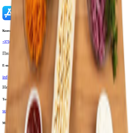
Контактный телефон
+375(29)6875999
Пн-Пт: 8:00 - 17:00
E-mail
info@yoda.by
Не для электронных обращений
Тех. поддержка
support@yoda.by
Мы в соцсетях