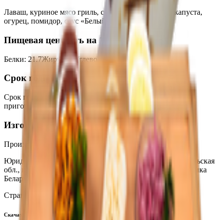
Лаваш, куриное мясо гриль, соус «Сырный», сыр, капуста,
огурец, помидор, соус «Белый».
Пищевая ценность на 100г
Белки
:
21.7
Жиры
:
40
Углеводы
:
39.6
Калории
:
943
Срок годности
Срок годности
:
3 часа при t от +2 до +6°С с момента
приготовления
Изготовитель
Производитель:
ООО «Формула-Едим»
Юридический адрес:
247210, Республика Беларусь, Гомельская
обл., г.Жлобин, ул.Первомайская, д.59а; 247210, Республика
Беларусь, Гомельская обл., г. Жлобин. ул. Красная, 44
Страна производства:
Республика Беларусь
Скачать приложение