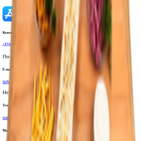
Контактный телефон
+375(29)6875999
Пн-Пт: 8:00 - 17:00
E-mail
info@yoda.by
Не для электронных обращений
Тех. поддержка
support@yoda.by
Мы в соцсетях