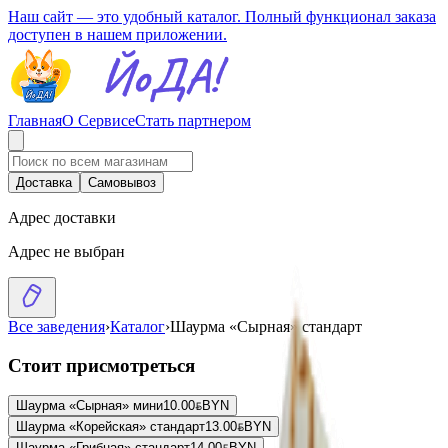
Наш сайт — это удобный каталог. Полный функционал заказа
доступен в нашем приложении.
Главная
О Сервисе
Стать партнером
Доставка
Самовывоз
Адрес доставки
Адрес не выбран
Все заведения
›
Каталог
›
Шаурма «Сырная» стандарт
Стоит присмотреться
Шаурма «Сырная» мини
10.00
BYN
BYN
Шаурма «Корейская» стандарт
13.00
BYN
BYN
Шаурма «Грибная» стандарт
14.00
BYN
BYN