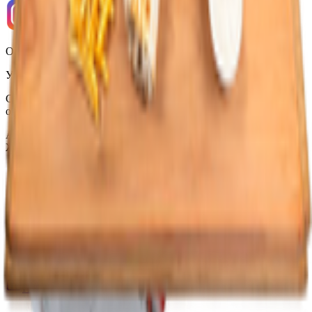
ООО «Торговая сеть «Продмир»
УНП 490314725
Свидетельство о государственной регистрации № 490314725
от 30.05.2003г выдано Гомельским облисполкомом
Адрес: 247210, Республика Беларусь, Гомельская обл., г.
Жлобин, ул. Козлова 2-А
Главная